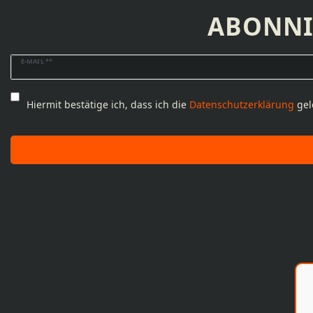
ABONNI
Newsletter
E-MAIL **
Honig
Hiermit bestätige ich, dass ich die
Daten­schutz­erklärung
gel