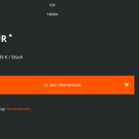
VID
148504
*
UR
45 € / Stück
In den Warenkorb
zgl.
Versandkosten