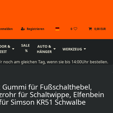
Anmelden
Registrieren
0
0,00 EUR
SALE
OOR &
AUTO &
WERKZEUG
ZEIT
HÄNGER
r noch am gleichen Tag, wenn sie bis 14:00Uhr bestellen.
 Gummi für Fußschalthebel,
zrohr für Schaltwippe, Elfenbein
für Simson KR51 Schwalbe