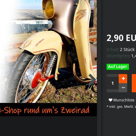
2,90 E
Inhalt
2
Stück
Grundpreis
1,
Auf Lager
Wunschliste
* inkl. ges. MwSt. z