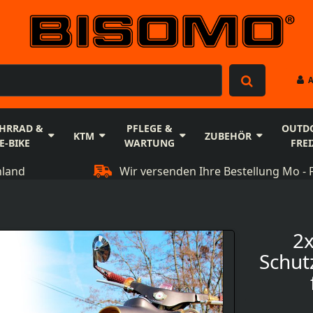
HRRAD &
PFLEGE &
OUTD
KTM
ZUBEHÖR
E-BIKE
WARTUNG
FREI
hland
Wir versenden Ihre Bestellung Mo - F
2x
Schut