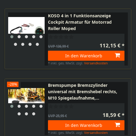
KOSO 4 in 1 Funktionsanzeige
Cockpit Armatur für Motorrad
Roller Moped
112,15 € *
UVP 136,99 €
In den Warenkorb
*
inkl. ges. MwSt.
zzgl.
Versandkosten
-28%
Bremspumpe Bremszylinder
universal mit Bremshebel rechts,
M10 Spiegelaufnahme,
Bremslichtschalter, für Lenker
22mm, Roller Quad
18,59 € *
UVP 25,95 €
In den Warenkorb
*
inkl. ges. MwSt.
zzgl.
Versandkosten