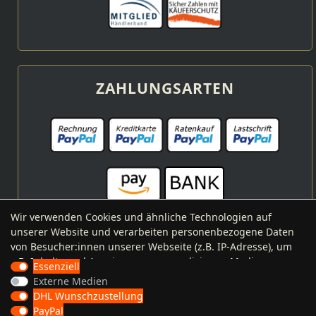
ZAHLUNGSARTEN
Wir verwenden Cookies und ähnliche Technologien auf
unserer Website und verarbeiten personenbezogene Daten
von Besucher:innen unserer Webseite (z.B. IP-Adresse), um
VERSANDARTEN
z.B. Inhalte und Anzeigen zu personalisieren, Medien von
Essenziell
Drittanbietern einzubinden oder Zugriffe auf unsere
Externe Medien
Website zu analysieren. Die Datenverarbeitung erfolgt erst
DHL Wunschzustellung
durch gesetzte Cookies. Wir teilen diese Daten mit Dritten,
PayPal