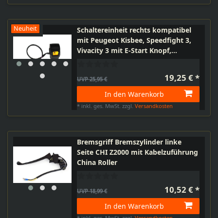
Neuheit
Schaltereinheit rechts kompatibel
mit Peugeot Kisbee, Speedfight 3,
Vivacity 3 mit E-Start Knopf,
Spiegelaufnahme
19,25 € *
UVP 25,95 €
In den Warenkorb
*
inkl. ges. MwSt.
zzgl.
Versandkosten
Bremsgriff Bremszylinder linke
Seite CHI Z2000 mit Kabelzuführung
China Roller
10,52 € *
UVP 18,99 €
In den Warenkorb
*
inkl. ges. MwSt.
zzgl.
Versandkosten