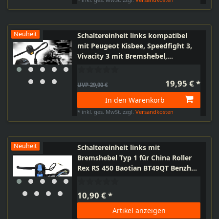
Neuheit
Schaltereinheit links kompatibel
mit Peugeot Kisbee, Speedfight 3,
Vivacity 3 mit Bremshebel,
Bremslichtschalter, Abblendlicht,
Fernlicht, Hupe, Blinkerschalter
19,95 € *
UVP 29,90 €
In den Warenkorb
*
inkl. ges. MwSt.
zzgl.
Versandkosten
Neuheit
Schaltereinheit links mit
Bremshebel Typ 1 für China Roller
Rex RS 450 Baotian BT49QT Benzhou
YY50QT, Jiajue JJ50QT, Ering, Flex
Tech
10,90 € *
Artikel anzeigen