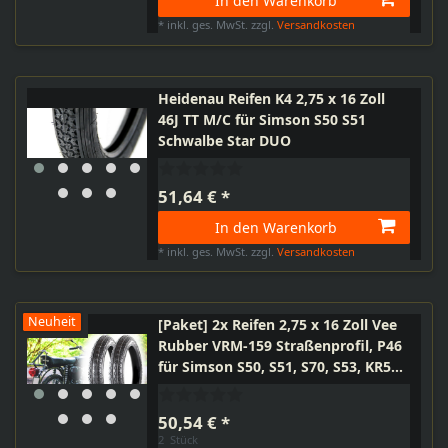
In den Warenkorb
*
inkl. ges. MwSt.
zzgl.
Versandkosten
Heidenau Reifen K4 2,75 x 16 Zoll
46J TT M/C für Simson S50 S51
Schwalbe Star DUO
51,64 € *
In den Warenkorb
*
inkl. ges. MwSt.
zzgl.
Versandkosten
Neuheit
[Paket] 2x Reifen 2,75 x 16 Zoll Vee
Rubber VRM-159 Straßenprofil, P46
für Simson S50, S51, S70, S53, KR51
SR4-2, SR4-3, SR4-4 Moped
50,54 € *
2
Stück