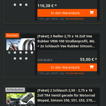
116,38 € *
In den Warenkorb
*
inkl. ges. MwSt.
zzgl.
Versandkosten
Neuheit
[Paket] 2 Reifen 2,75 x 16 Zoll Vee
Rubber VRM-100 Straßenprofil, 46L
+ 2x Schlauch Vee Rubber Simson
S50 S51 S70 S53 KR51 SR4-2 SR4-3
SR4-4
55,00 € *
UVP 65,95 €
In den Warenkorb
*
inkl. ges. MwSt.
zzgl.
Versandkosten
Artikelpaket
[Paket] 2 Schlauch 2,50 - 2,75 x 16
Zoll TR4 Ventil gerade für Motorrad
Moped, Simson S50, S51, S53, S70,
KR51 Schwalbe, SR4-2 Star, SR4-3