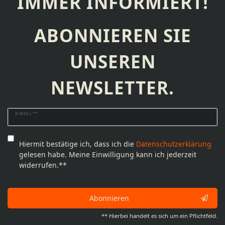
IMMER INFORMIERT!
ABONNIEREN SIE
UNSEREN
NEWSLETTER.
Newsletter
E-MAIL **
Honig
Hiermit bestätige ich, dass ich die
Daten­schutz­erklärung
gelesen habe. Meine Einwilligung kann ich jederzeit
widerrufen.**
Abonnieren
** Hierbei handelt es sich um ein Pflichtfeld.