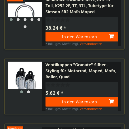
Zoll, K252 2P, TT, 37L, Tubetype für
Simson SR2 Mofa Moped
38,24 € *
In den Warenkorb
*
inkl. ges. MwSt.
zzgl.
Versandkosten
Ventilkappen "Granate" SiIber -
Styling für Motorrad, Moped, Mofa,
Roller, Quad
5,62 € *
In den Warenkorb
*
inkl. ges. MwSt.
zzgl.
Versandkosten