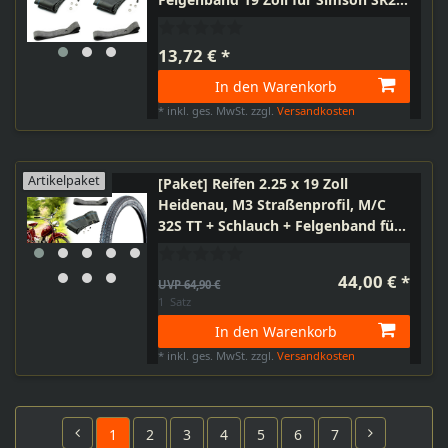
SR2E
13,72 € *
In den Warenkorb
*
inkl. ges. MwSt.
zzgl.
Versandkosten
Artikelpaket
[Paket] Reifen 2.25 x 19 Zoll
Heidenau, M3 Straßenprofil, M/C
32S TT + Schlauch + Felgenband für
Simson SR2 Hercules Zündapp
Kreidler Puch
44,00 € *
UVP 64,90 €
1
Satz
In den Warenkorb
*
inkl. ges. MwSt.
zzgl.
Versandkosten
1
2
3
4
5
6
7