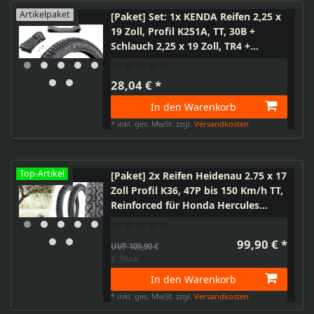
Artikelpaket
[Paket] Set: 1x KENDA Reifen 2,25 x
19 Zoll, Profil K251A, TT, 30B +
Schlauch 2,25 x 19 Zoll, TR4 +
Felgenband Motorrad, Moped, Mofa
28,04 € *
In den Warenkorb
*
inkl. ges. MwSt.
zzgl.
Versandkosten
Top-Artikel
[Paket] 2x Reifen Heidenau 2.75 x 17
Zoll Profil K36, 47P bis 150 Km/h TT,
Reinforced für Honda Hercules
Zündapp Kymco Simson
99,90 € *
UVP 109,90 €
2
Stück
In den Warenkorb
*
inkl. ges. MwSt.
zzgl.
Versandkosten