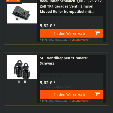
Neuheit
VeeRubber Schlauch 3,00 - 3,25 x 12
Zoll TR4 gerades Ventil Simson
Moped Roller kompatibel mit
Yamaha Honda
5,82 € *
In den Warenkorb
*
inkl. ges. MwSt.
zzgl.
Versandkosten
SET Ventilkappen "Granate"
Schwarz
5,62 € *
2
Stück
| 2,81 € / Stück
In den Warenkorb
*
inkl. ges. MwSt.
zzgl.
Versandkosten