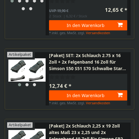
Sperber, SR4-4 Habicht, DUO
12,65 € *
UVP 19,90 €
2
Stück
| 6,32 € / Stück
In den Warenkorb
*
inkl. ges. MwSt.
zzgl.
Versandkosten
Artikelpaket
[Paket] SET: 2x Schlauch 2.75 x 16
Zoll + 2x Felgenband 16 Zoll für
Simson S50 S51 S70 Schwalbe Star
Sperber Duo
12,74 € *
In den Warenkorb
*
inkl. ges. MwSt.
zzgl.
Versandkosten
Artikelpaket
[Paket] 2x Schlauch 2,25 x 19 Zoll
altes Maß 23 x 2,25 und 2x
Felgenband 19 Zoll für Simson SR2,