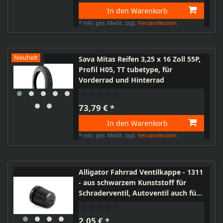
In den Warenkorb
*
inkl. ges. MwSt.
zzgl.
Versandkosten
Neuheit
Sava Mitas Reifen 3,25 x 16 Zoll 55P,
Profil H05, TT tubetype, für
Vorderrad und Hinterrad
73,79 € *
In den Warenkorb
*
inkl. ges. MwSt.
zzgl.
Versandkosten
Alligator Fahrrad Ventilkappe - 1311
- aus schwarzem Kunststoff für
Schraderventil, Autoventil auch für
Roller, Moped, Motorrad
2,05 € *