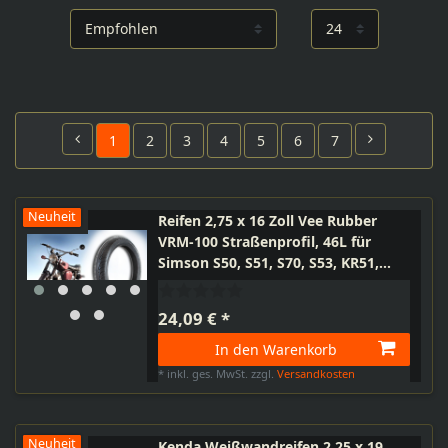
1
2
3
4
5
6
7
Neuheit
Reifen 2,75 x 16 Zoll Vee Rubber
VRM-100 Straßenprofil, 46L für
Simson S50, S51, S70, S53, KR51,
SR4-2, SR4-3, SR4-4 Moped
24,09 € *
In den Warenkorb
*
inkl. ges. MwSt.
zzgl.
Versandkosten
Neuheit
Kenda Weißwandreifen 2,25 x 19