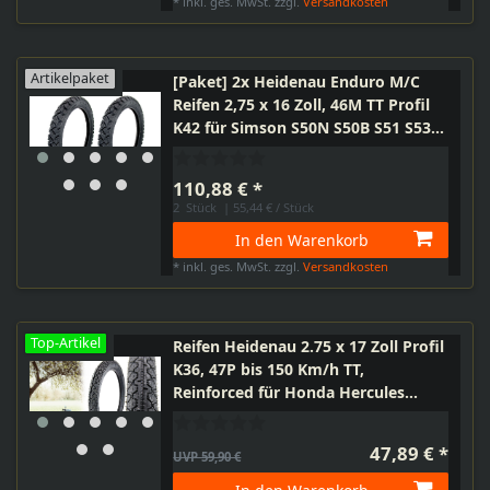
*
inkl. ges. MwSt.
zzgl.
Versandkosten
Artikelpaket
[Paket] 2x Heidenau Enduro M/C
Reifen 2,75 x 16 Zoll, 46M TT Profil
K42 für Simson S50N S50B S51 S53
S70 S83 Kr51/2 SR4-2/1
110,88 € *
2
Stück
| 55,44 € / Stück
In den Warenkorb
*
inkl. ges. MwSt.
zzgl.
Versandkosten
Top-Artikel
Reifen Heidenau 2.75 x 17 Zoll Profil
K36, 47P bis 150 Km/h TT,
Reinforced für Honda Hercules
Zündapp Kymco Simson
47,89 € *
UVP 59,90 €