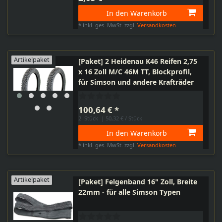
In den Warenkorb
*
inkl. ges. MwSt.
zzgl.
Versandkosten
Artikelpaket
[Paket] 2 Heidenau K46 Reifen 2,75
x 16 Zoll M/C 46M TT, Blockprofil,
für Simson und andere Krafträder
100,64 € *
2
Stück
| 50,32 € / Stück
In den Warenkorb
*
inkl. ges. MwSt.
zzgl.
Versandkosten
Artikelpaket
[Paket] Felgenband 16" Zoll, Breite
22mm - für alle Simson Typen