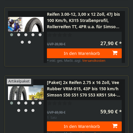
Reifen 3.00-12, 3,00 x 12 Zoll, 47J bis
100 Km/h, K315 Straßenprofil,
Rollerreifen TT, 4PR u.a. für Simson
SR50 SR80 Roller
27,90 € *
UVP 39,90 €
In den Warenkorb
*
inkl. ges. MwSt.
zzgl.
Versandkosten
Artikelpaket
[Paket] 2x Reifen 2.75 x 16 Zoll, Vee
Rubber VRM-015, 43P bis 150 km/h
Simson S50 S51 S70 S53 KR51 SR4-2
SR4-3 SR4-4
59,90 € *
UVP 69,90 €
1
Satz
In den Warenkorb