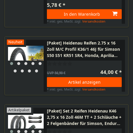
5,78 € *
In den Warenkorb
*
inkl. ges. MwSt.
zzgl.
Versandkosten
Neuheit
[Paket] Heidenau Reifen 2.75 x 16
Zoll M/C Profil K36/1 46J für Simson
S50 S51 KR51 SR4, Honda, Aprilia
Scarabeo, Piaggio Super Bravo
44,00 € *
UVP 56,90 €
Artikel anzeigen
*
inkl. ges. MwSt.
zzgl.
Versandkosten
Artikelpaket
[Paket] Set 2 Reifen Heidenau K46
2,75 x 16 Zoll 46M TT + 2 Schläuche +
2 Felgenbänder für Simson, Enduro
und andere Krafträder