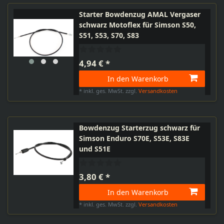
Starter Bowdenzug AMAL Vergaser
schwarz Motoflex für Simson S50,
S51, S53, S70, S83
4,94 € *
In den Warenkorb
*
inkl. ges. MwSt.
zzgl.
Versandkosten
Bowdenzug Starterzug schwarz für
Simson Enduro S70E, S53E, S83E
und S51E
3,80 € *
In den Warenkorb
*
inkl. ges. MwSt.
zzgl.
Versandkosten