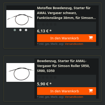
Motoflex Bowdenzug, Starter für
AMAL Vergaser schwarz,
Funktionslänge 38mm, für Simson
KR51
6,13 € *
In den Warenkorb
*
inkl. ges. MwSt.
zzgl.
Versandkosten
Bowdenzug, Starter für AMAL-
Vergaser für Simson Roller SR50,
SR80, SD50
5,90 € *
In den Warenkorb
*
inkl. ges. MwSt.
zzgl.
Versandkosten