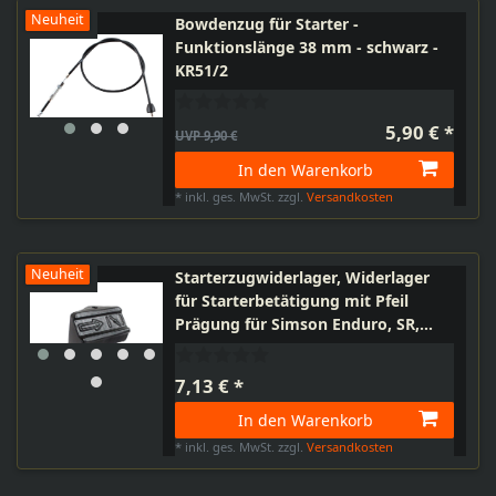
Neuheit
Bowdenzug für Starter -
Funktionslänge 38 mm - schwarz -
KR51/2
5,90 € *
UVP 9,90 €
In den Warenkorb
*
inkl. ges. MwSt.
zzgl.
Versandkosten
Neuheit
Starterzugwiderlager, Widerlager
für Starterbetätigung mit Pfeil
Prägung für Simson Enduro, SR,
S50, S53, KR51/2
7,13 € *
In den Warenkorb
*
inkl. ges. MwSt.
zzgl.
Versandkosten