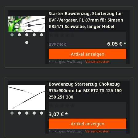
Starter Bowdenzug, Starterzug für
BVF-Vergaser, FL 87mm für Simson
KR51/1 Schwalbe, langer Hebel
6,05 € *
UVP 7,90 €
Artikel anzeigen
*
inkl. ges. MwSt.
zzgl.
Versandkosten
Bowdenzug Starterzug Chokezug
975x900mm für MZ ETZ TS 125 150
250 251 300
3,07 € *
Artikel anzeigen
*
inkl. ges. MwSt.
zzgl.
Versandkosten