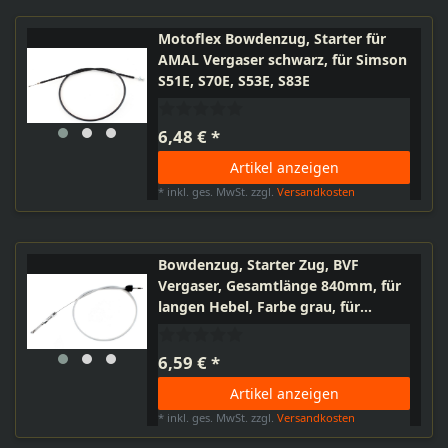
Motoflex Bowdenzug, Starter für
AMAL Vergaser schwarz, für Simson
S51E, S70E, S53E, S83E
6,48 € *
Artikel anzeigen
*
inkl. ges. MwSt.
zzgl.
Versandkosten
Bowdenzug, Starter Zug, BVF
Vergaser, Gesamtlänge 840mm, für
langen Hebel, Farbe grau, für
Simson Schwalbe KR51/1
6,59 € *
Artikel anzeigen
*
inkl. ges. MwSt.
zzgl.
Versandkosten