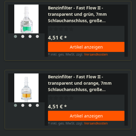
Benzinfilter - Fast Flow II -
transparent und grün, 7mm
Schlauchanschluss, große
Benzinkammer, Länge 57mm
4,51 € *
Artikel anzeigen
*
inkl. ges. MwSt.
zzgl.
Versandkosten
Benzinfilter - Fast Flow II -
transparent und orange, 7mm
Schlauchanschluss, große
Benzinkammer, Länge 57mm
4,51 € *
Artikel anzeigen
*
inkl. ges. MwSt.
zzgl.
Versandkosten