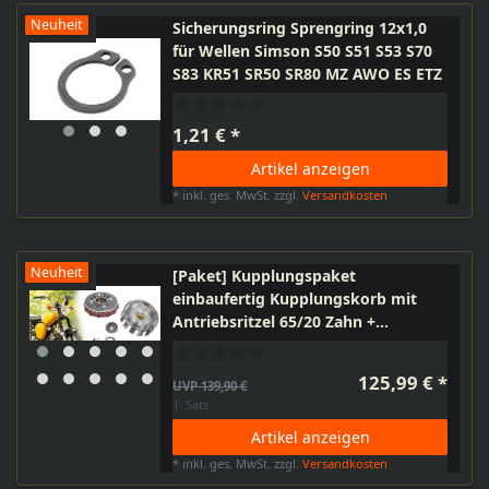
Neuheit
Sicherungsring Sprengring 12x1,0
für Wellen Simson S50 S51 S53 S70
S83 KR51 SR50 SR80 MZ AWO ES ETZ
1,21 € *
Artikel anzeigen
*
inkl. ges. MwSt.
zzgl.
Versandkosten
Neuheit
[Paket] Kupplungspaket
einbaufertig Kupplungskorb mit
Antriebsritzel 65/20 Zahn +
Druckplatte + Befestigungs-Set für
Simson S51 KR51/2 SR50 S53 M500
125,99 € *
UVP 139,90 €
1
Satz
Artikel anzeigen
*
inkl. ges. MwSt.
zzgl.
Versandkosten