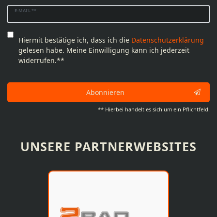
Newsletter
E-MAIL **
Honig
Hiermit bestätige ich, dass ich die
Daten­schutz­erklärung
gelesen habe. Meine Einwilligung kann ich jederzeit
widerrufen.**
Abonnieren
** Hierbei handelt es sich um ein Pflichtfeld.
UNSERE PARTNERWEBSITES