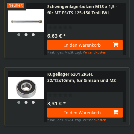
Neuheit
Schwingenlagerbolzen M18 x 1,5 -
für MZ ES/TS 125-150 Troll IWL
6,63 € *
In den Warenkorb
*
inkl. ges. MwSt.
zzgl.
Versandkosten
Kugellager 6201 2RSH,
32/12x10mm, für Simson und MZ
3,31 € *
In den Warenkorb
*
inkl. ges. MwSt.
zzgl.
Versandkosten