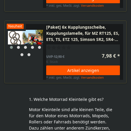
*
inkl. ges. MwSt.
zzgl.
Versandkosten
Neuheit
[Paket] 6x Kupplungsscheibe,
Kupplungslamelle, für MZ RT125, ES,
ETS, TS, ETZ 125, Simson SR2, SR4-1,
KR50, IWL, Regenerierung
Kupplung, Reibscheibe, Reibbelag
7,98 € *
UVP 12,90 €
6
Stück
Artikel anzeigen
*
inkl. ges. MwSt.
zzgl.
Versandkosten
1. Welche Motorrad Kleinteile gibt es?
Motor Kleinteile sind alle kleinen Teile, die
für den Motor eines Motorrads, Mopeds,
Rollers oder Fahrrads benötigt werden.
Dazu zählen unter anderem Zündkerzen,