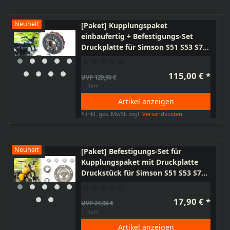
Neuheit
[Paket] Kupplungspaket
einbaufertig + Befestigungs-Set
Druckplatte für Simson S51 S53 S70
S83 SR50 SR80 KR51/2, 4-Gang
Motor
115,00 € *
UVP 129,90 €
1
Satz
Artikel anzeigen
*
inkl. ges. MwSt.
zzgl.
Versandkosten
Neuheit
[Paket] Befestigungs-Set für
Kupplungspaket mit Druckplatte
Druckstück für Simson S51 S53 S70
S83 SR50 SR80 KR51/2, M500-M700
4-Gang Motor
17,90 € *
UVP 24,95 €
1
Satz
Artikel anzeigen