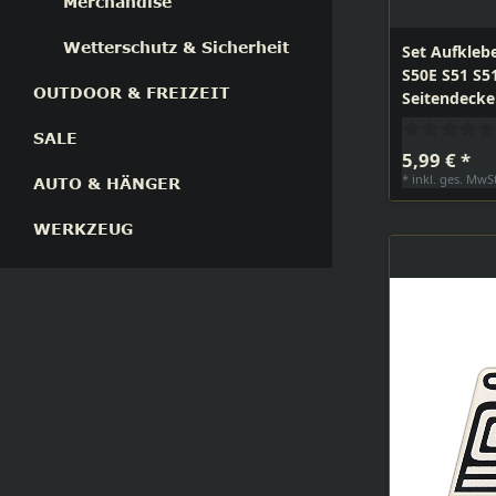
Merchandise
Wetterschutz & Sicherheit
Set Aufkleb
S50E S51 S5
OUTDOOR & FREIZEIT
Seitendecke
SALE
5,99 € *
*
inkl. ges. MwS
AUTO & HÄNGER
WERKZEUG