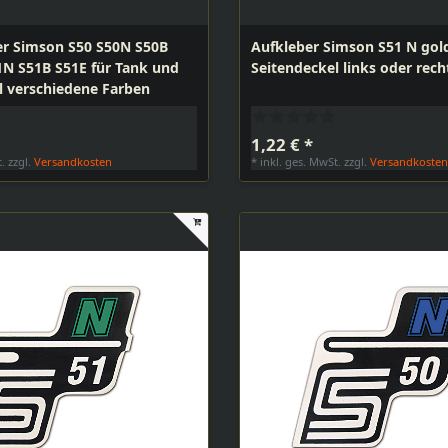
er Simson S50 S50N S50B
Aufkleber Simson S51 N gold
1N S51B S51E für Tank und
Seitendeckel links oder rech
l verschiedene Farben
1,22 € *
t.
zzgl.
Versandkosten
*
inkl. ges. MwSt.
zzgl.
Versandkoste