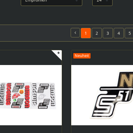
1
2
3
4
5
Neuheit