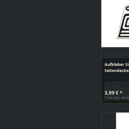
Aufkleber S
Seitendeckel
3,09 € *
*
inkl. ges. MwS