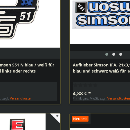
imson S51 N blau / weiß für
Aufkleber Simson IFA, 21x3
 links oder rechts
blau und schwarz weiß für 
4,88 € *
t.
zzgl.
Versandkosten
*
inkl. ges. MwSt.
zzgl.
Versandkoste
Neuheit