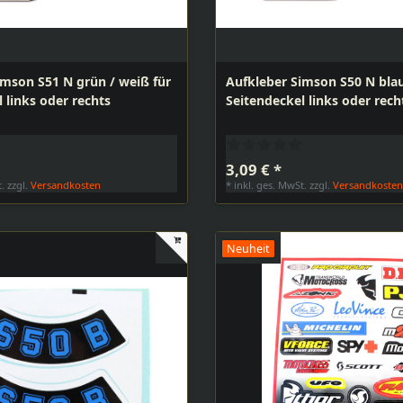
imson S51 N grün / weiß für
Aufkleber Simson S50 N blau
 links oder rechts
Seitendeckel links oder rech
3,09 € *
t.
zzgl.
Versandkosten
*
inkl. ges. MwSt.
zzgl.
Versandkoste
Neuheit