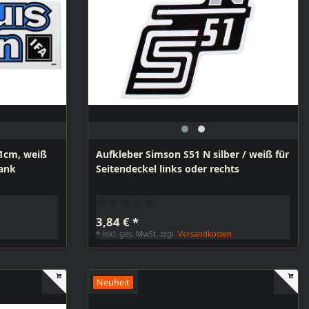
,1cm, weiß
Aufkleber Simson S51 N silber / weiß für
Tank
Seitendeckel links oder rechts
3,84 € *
n
*
inkl. ges. MwSt.
zzgl.
Versandkosten
Neuheit