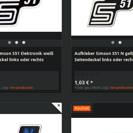
imson S51 Elektronik weiß
Aufkleber Simson S51 N gelb
ckel links oder rechts
Seitendeckel links oder rech
1,03 € *
t.
zzgl.
Versandkosten
*
inkl. ges. MwSt.
zzgl.
Versandkoste
Neuheit