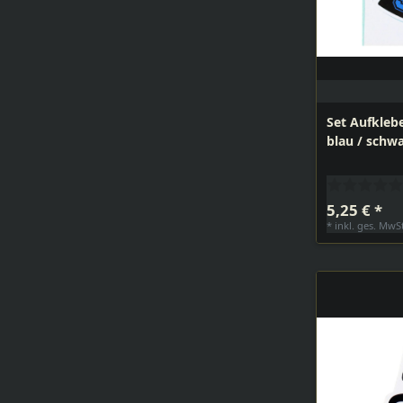
Set Aufklebe
blau / schwa
5,25 € *
*
inkl. ges. MwS