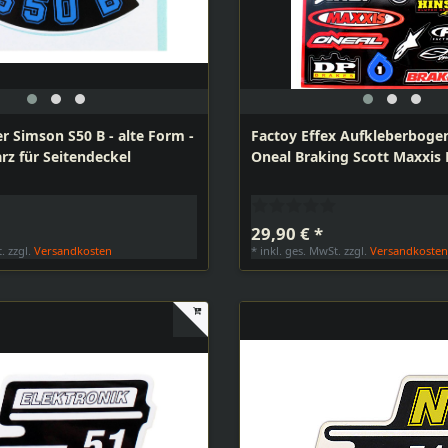
r Simson S50 B - alte Form -
Factoy Effex Aufkleberboge
rz für Seitendeckel
Oneal Braking Scott Maxxis 
29,90 € *
t.
zzgl.
Versandkosten
*
inkl. ges. MwSt.
zzgl.
Versandkoste