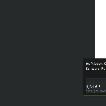
Aufkleber, K
Schwarz, Ro
1,31 € *
*
inkl. ges. MwS