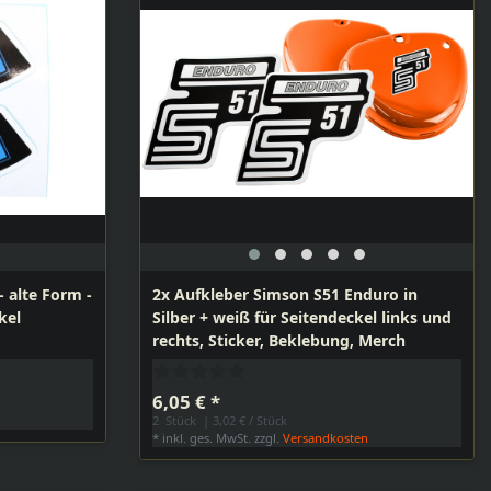
 alte Form -
2x Aufkleber Simson S51 Enduro in
kel
Silber + weiß für Seitendeckel links und
rechts, Sticker, Beklebung, Merch
6,05 € *
n
2
Stück
| 3,02 € / Stück
*
inkl. ges. MwSt.
zzgl.
Versandkosten