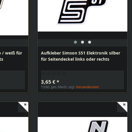
 / weiß für
Aufkleber Simson S51 Elektronik silber
ts
für Seitendeckel links oder rechts
3,65 € *
n
*
inkl. ges. MwSt.
zzgl.
Versandkosten