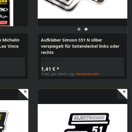
n Michelin
Aufkleber Simson S51 N silber
Leo Vince
verspiegelt für Seitendeckel links oder
rechts
1,41 € *
n
*
inkl. ges. MwSt.
zzgl.
Versandkosten