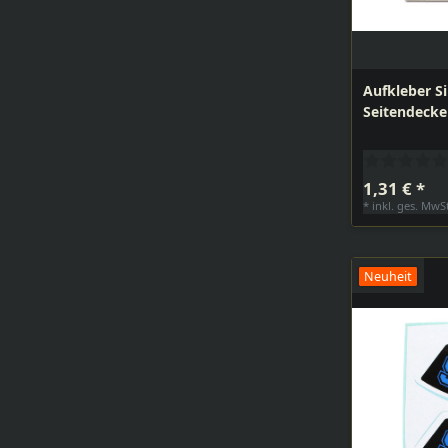
Aufkleber S
Seitendeckel
1,31 € *
*
inkl. ges. MwS
Neuheit