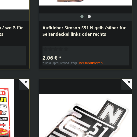
 / weiß für
Aufkleber Simson S51 N gelb /silber für
ts
Seitendeckel links oder rechts
2,06 € *
n
*
inkl. ges. MwSt.
zzgl.
Versandkosten