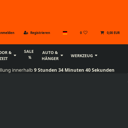
Anmelden
Registrieren
0
0,00 EUR
SALE
OOR &
AUTO &
WERKZEUG
ZEIT
HÄNGER
llung innerhalb
9 Stunden 34 Minuten 39 Sekunden