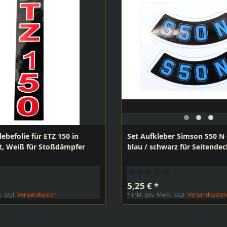
lebefolie für ETZ 150 in
Set Aufkleber Simson S50 N -
t, Weiß für Stoßdämpfer
blau / schwarz für Seitendec
5,25 € *
t.
zzgl.
Versandkosten
*
inkl. ges. MwSt.
zzgl.
Versandkoste