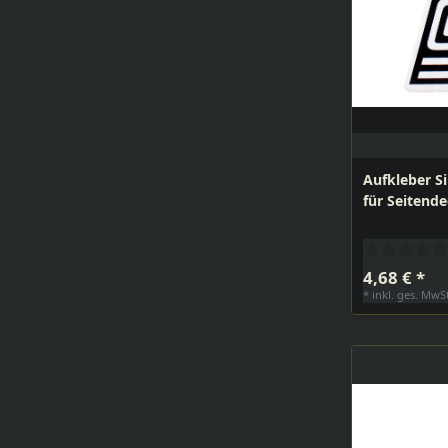
Aufkleber S
für Seitende
4,68 € *
*
inkl. ges. MwS