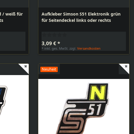
 / weiß für
Aufkleber Simson S51 Elektronik grün
ts
für Seitendeckel links oder rechts
3,09 € *
n
*
inkl. ges. MwSt.
zzgl.
Versandkosten
Neuheit