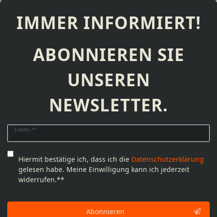
IMMER INFORMIERT!
ABONNIEREN SIE
UNSEREN
NEWSLETTER.
Newsletter
E-MAIL **
Honig
Hiermit bestätige ich, dass ich die
Daten­schutz­erklärung
gelesen habe. Meine Einwilligung kann ich jederzeit
widerrufen.**
Abonnieren