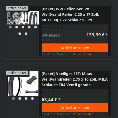
Artikelpaket
[Paket] WW Reifen-Set, 2x
Weißwand Reifen 2.25 x 17 Zoll,
MC11 39J + 2x Schlauch + 2x
Felgenband, Kreidler Puch Herkules
Zündapp Simson S53E
139,39 € *
UVP 169,90 €
1
Satz
Artikel anzeigen
*
inkl. ges. MwSt.
zzgl.
Versandkosten
Artikelpaket
[Paket] 3-teiliges SET: Mitas
Weißwandreifen 2,75 x 16 Zoll, MILA
Schlauch TR4 Ventil gerade,
Felgenband, Moped Motorrad
Simson
63,44 € *
Artikel anzeigen
*
inkl. ges. MwSt.
zzgl.
Versandkosten