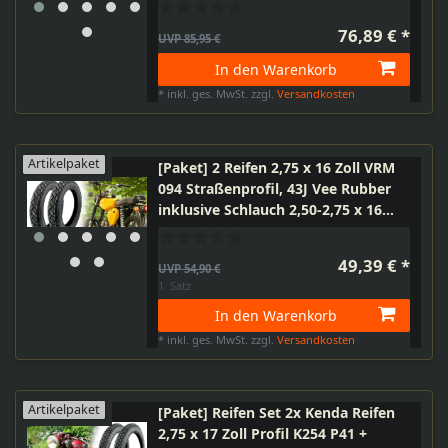
Schlauch AV gerade + Felgenband
z.B. für MZ ETZ251 ETZ301
76,89 € *
UVP 85,95 €
In den Warenkorb
*
inkl. ges. MwSt.
zzgl.
Versandkosten
Artikelpaket
[Paket] 2 Reifen 2,75 x 16 Zoll VRM
094 Straßenprofil, 43J Vee Rubber
inklusive Schlauch 2,50-2,75 x 16
Zoll, TR4 Ventil gerade für Simson
49,39 € *
UVP 54,90 €
1
Satz
In den Warenkorb
*
inkl. ges. MwSt.
zzgl.
Versandkosten
Artikelpaket
[Paket] Reifen Set 2x Kenda Reifen
2,75 x 17 Zoll Profil K254 P41 +