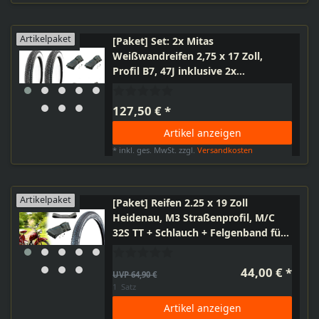
Artikelpaket
[Paket] Set: 2x Mitas
Weißwandreifen 2,75 x 17 Zoll,
Profil B7, 47J inklusive 2x
VeeRubber Schlauch 2,50 - 2,75 x17
Zoll und 2x Felgenband, Motorrad,
127,50 € *
Moped
Artikel anzeigen
*
inkl. ges. MwSt.
zzgl.
Versandkosten
Artikelpaket
[Paket] Reifen 2.25 x 19 Zoll
Heidenau, M3 Straßenprofil, M/C
32S TT + Schlauch + Felgenband für
Simson SR2 Hercules Zündapp
Kreidler Puch
44,00 € *
UVP 64,90 €
1
Satz
Artikel anzeigen