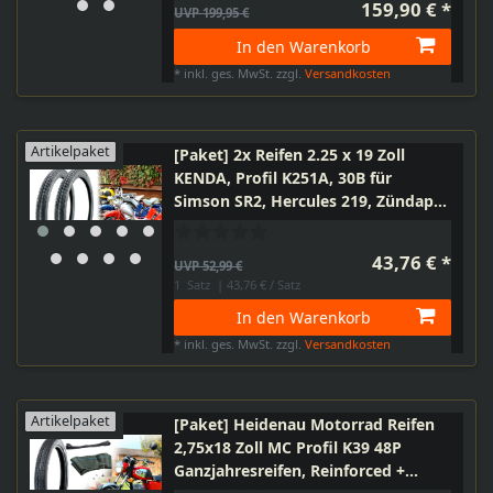
159,90 € *
UVP 199,95 €
In den Warenkorb
*
inkl. ges. MwSt.
zzgl.
Versandkosten
Artikelpaket
[Paket] 2x Reifen 2.25 x 19 Zoll
KENDA, Profil K251A, 30B für
Simson SR2, Hercules 219, Zündapp,
Motorrad Moped Mofa
43,76 € *
UVP 52,99 €
1
Satz
| 43,76 € / Satz
In den Warenkorb
*
inkl. ges. MwSt.
zzgl.
Versandkosten
Artikelpaket
[Paket] Heidenau Motorrad Reifen
2,75x18 Zoll MC Profil K39 48P
Ganzjahresreifen, Reinforced +