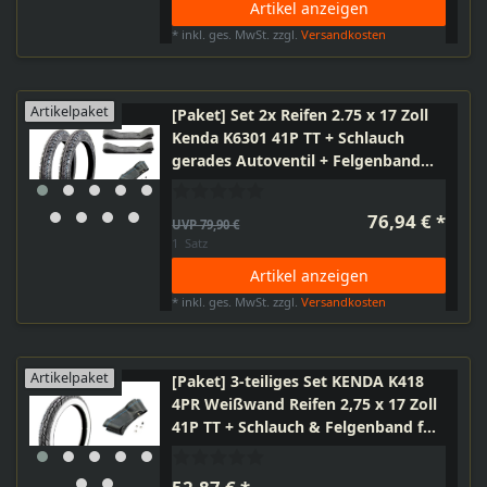
Artikel anzeigen
*
inkl. ges. MwSt.
zzgl.
Versandkosten
Artikelpaket
[Paket] Set 2x Reifen 2.75 x 17 Zoll
Kenda K6301 41P TT + Schlauch
gerades Autoventil + Felgenband
für Simson
Kreidler Puch Zündapp Herkules,
76,94 € *
UVP 79,90 €
Moped Motorrad Mofa
1
Satz
Artikel anzeigen
*
inkl. ges. MwSt.
zzgl.
Versandkosten
Artikelpaket
[Paket] 3-teiliges Set KENDA K418
4PR Weißwand Reifen 2,75 x 17 Zoll
41P TT + Schlauch & Felgenband für
Kleinkraftrad und Motorrad