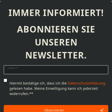
IMMER INFORMIERT!
ABONNIEREN SIE
UNSEREN
NEWSLETTER.
Newsletter
E-MAIL **
Honig
Hiermit bestätige ich, dass ich die
Daten­schutz­erklärung
gelesen habe. Meine Einwilligung kann ich jederzeit
widerrufen.**
Abonnieren