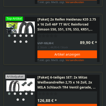
*
inkl. ges. MwSt.
zzgl.
Versandkosten
Top-Artikel
[Paket] 2x Reifen Heidenau K35 2.75
x 16 Zoll 46P TT M/C Reinforced
Simson S50, S51, S70, S53, KR51,
SR4-2, SR4-3, SR4-4
89,90 € *
UVP 105,90 €
2
Stück
| 44,95 € / Stück
Artikel anzeigen
*
inkl. ges. MwSt.
zzgl.
Versandkosten
Artikelpaket
[Paket] 6-teiliges SET: 2x Mitas
Weißwandreifen 2,75 x 16 Zoll, 2x
MILA Schlauch TR4 Ventil gerade, 2x
Felgenband, Moped, Motorrad,
Simson
126,88 € *