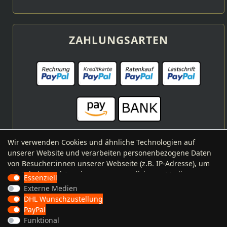
ZAHLUNGSARTEN
Wir verwenden Cookies und ähnliche Technologien auf
unserer Website und verarbeiten personenbezogene Daten
VERSANDARTEN
von Besucher:innen unserer Webseite (z.B. IP-Adresse), um
z.B. Inhalte und Anzeigen zu personalisieren, Medien von
Essenziell
Drittanbietern einzubinden oder Zugriffe auf unsere
Externe Medien
Website zu analysieren. Die Datenverarbeitung erfolgt erst
DHL Wunschzustellung
durch gesetzte Cookies. Wir teilen diese Daten mit Dritten,
PayPal
die wir in den Einstellungen benennen.
Funktional