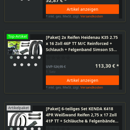
52,87 € *
Artikel anzeigen
*
inkl. ges. MwSt.
zzgl.
Versandkosten
Top-Artikel
[Paket] 2x Reifen Heidenau K35 2.75
x 16 Zoll 46P TT M/C Reinforced +
Schlauch + Felgenband Simson S50,
S51, S70, S53, KR51, SR4
113,30 € *
UVP 124,95 €
1
Satz
Artikel anzeigen
*
inkl. ges. MwSt.
zzgl.
Versandkosten
Artikelpaket
[Paket] 6-teiliges Set KENDA K418
4PR Weißwand Reifen 2,75 x 17 Zoll
41P TT + Schläuche & Felgenbänder
für Kleinkraftrad und Motorrad