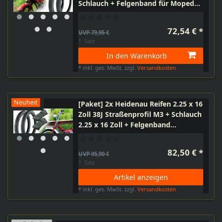
Schlauch + Felgenband für Moped
Mofa Motorrad, 6-teilig
72,54 € *
UVP 79,95 €
1
Satz
In den Warenkorb
*
inkl. ges. MwSt.
zzgl.
Versandkosten
Neuheit
[Paket] 2x Heidenau Reifen 2.25 x 16
Zoll 38J Straßenprofil M3 + Schlauch
2.25 x 16 Zoll + Felgenband
kompatibel mit Simson SL1,
Kreidler, Puch Maxi, MKH Anhänger,
82,50 € *
UVP 95,90 €
Motorrad, Moped
1
Satz
Artikel anzeigen
*
inkl. ges. MwSt.
zzgl.
Versandkosten