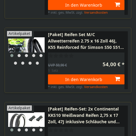
In den Warenkorb
*
inkl. ges. MwSt.
zzgl.
Versandkosten
Artikelpaket
[Paket] Reifen Set M/C
Allwetterreifen 2.75 x 16 Zoll 46J,
K55 Reinforced für Simson S50 S51
S70 S53 KR51 SR4 + Schlauch TR4 +
Felgenband, von Heidenau
54,00 € *
UVP 59,90 €
1
Satz
In den Warenkorb
*
inkl. ges. MwSt.
zzgl.
Versandkosten
Artikelpaket
[Paket] Reifen-Set: 2x Continental
KKS10 Weißwand Reifen 2,75 x 17
Zoll, 47J inklusive Schläuche und
Felgenbänder für Moped, Mofa,
Motorrad 50ccm