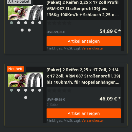
Artikelpaket
[Paket] 2 Reifen 2,25 x 17 Zoll Profil
VRM-087 Straßenprofil 39J bis
136Kg 100Km/h + Schlauch 2,25 x 17
Zoll TR4 gerade + Felgenband von
Vee Rubber
54,89 € *
UVP 59,95 €
Artikel anzeigen
*
inkl. ges. MwSt.
zzgl.
Versandkosten
Neuheit
[Paket] 2 Reifen 2,25 x 17 Zoll, 2 1/4
x 17 Zoll, VRM 087 Straßenprofil, 39J
bis 100km/h, für Mopedanhänger,
Moped, Mofa
46,09 € *
UVP 49,95 €
2
Stück
Artikel anzeigen
*
inkl. ges. MwSt.
zzgl.
Versandkosten