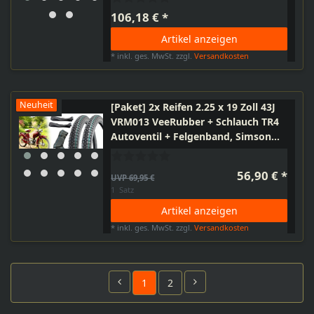
106,18 € *
Artikel anzeigen
*
inkl. ges. MwSt.
zzgl.
Versandkosten
Neuheit
[Paket] 2x Reifen 2.25 x 19 Zoll 43J
VRM013 VeeRubber + Schlauch TR4
Autoventil + Felgenband, Simson
SR2 Hercules Zündapp
56,90 € *
UVP 69,95 €
1
Satz
Artikel anzeigen
*
inkl. ges. MwSt.
zzgl.
Versandkosten
1
2