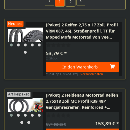
1
2
Neuheit
[Paket] 2 Reifen 2,75 x 17 Zoll, Profil
VRM 087, 46J, Straßenprofil, TT für
Moped Mofa Motorrad von Vee
Rubber
53,79 € *
2
Stück
In den Warenkorb
*
inkl. ges. MwSt.
zzgl.
Versandkosten
Artikelpaket
[Paket] 2 Heidenau Motorrad Reifen
2,75x18 Zoll MC Profil K39 48P
Ganzjahresreifen, Reinforced +
Schlauch AV gerade + Felgenband
z.B. für MZ ETZ251 ETZ301
153,89 € *
UVP 165,95 €