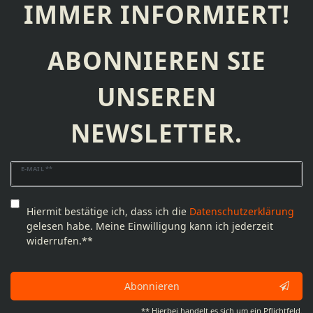
IMMER INFORMIERT!
ABONNIEREN SIE
UNSEREN
NEWSLETTER.
Newsletter
E-MAIL **
Honig
Hiermit bestätige ich, dass ich die
Daten­schutz­erklärung
gelesen habe. Meine Einwilligung kann ich jederzeit
widerrufen.**
Abonnieren
** Hierbei handelt es sich um ein Pflichtfeld.