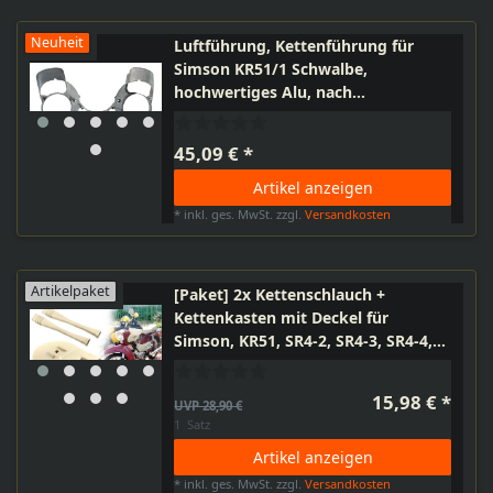
Neuheit
Luftführung, Kettenführung für
Simson KR51/1 Schwalbe,
hochwertiges Alu, nach
Originalmaß gefertigt mit
Durchführung Kupplungszug
45,09 € *
Artikel anzeigen
*
inkl. ges. MwSt.
zzgl.
Versandkosten
Artikelpaket
[Paket] 2x Kettenschlauch +
Kettenkasten mit Deckel für
Simson, KR51, SR4-2, SR4-3, SR4-4,
Duo, Elfenbein
15,98 € *
UVP 28,90 €
1
Satz
Artikel anzeigen
*
inkl. ges. MwSt.
zzgl.
Versandkosten