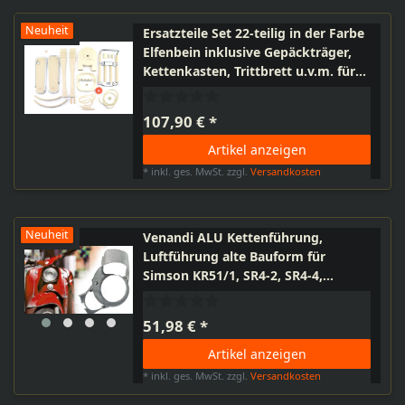
Neuheit
Ersatzteile Set 22-teilig in der Farbe
Elfenbein inklusive Gepäckträger,
Kettenkasten, Trittbrett u.v.m. für
Simson Schwalbe KR51,
107,90 € *
Artikel anzeigen
*
inkl. ges. MwSt.
zzgl.
Versandkosten
Neuheit
Venandi ALU Kettenführung,
Luftführung alte Bauform für
Simson KR51/1, SR4-2, SR4-4,
DUO4/1, KR51/1S
51,98 € *
Artikel anzeigen
*
inkl. ges. MwSt.
zzgl.
Versandkosten