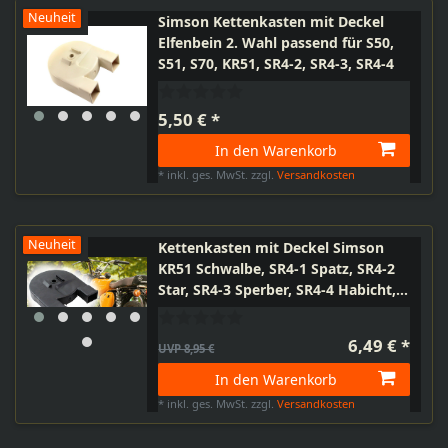
Neuheit
Simson Kettenkasten mit Deckel
Elfenbein 2. Wahl passend für S50,
S51, S70, KR51, SR4-2, SR4-3, SR4-4
5,50 € *
In den Warenkorb
*
inkl. ges. MwSt.
zzgl.
Versandkosten
Neuheit
Kettenkasten mit Deckel Simson
KR51 Schwalbe, SR4-1 Spatz, SR4-2
Star, SR4-3 Sperber, SR4-4 Habicht,
S50, S51, S70
6,49 € *
UVP 8,95 €
In den Warenkorb
*
inkl. ges. MwSt.
zzgl.
Versandkosten