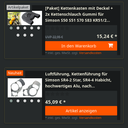
Artikelpaket
[Paket] Kettenkasten mit Deckel +
2x Kettenschlauch Gummi für
Simson S50 S51 S70 S83 KR51/2
Schwalbe, Komplett-Set
15,24 € *
UVP 22,95 €
In den Warenkorb
*
inkl. ges. MwSt.
zzgl.
Versandkosten
Neuheit
Luftführung, Kettenführung für
Simson SR4-2 Star, SR4-4 Habicht,
hochwertiges Alu, nach
Originalmaß gefertigt mit
Durchführung Kupplungszug
45,09 € *
Artikel anzeigen
*
inkl. ges. MwSt.
zzgl.
Versandkosten