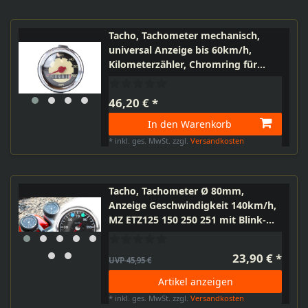
Tacho, Tachometer mechanisch,
universal Anzeige bis 60km/h,
Kilometerzähler, Chromring für
Mokick, Moped, Mofa wie Puch,
Herkules, Simson
46,20 € *
In den Warenkorb
*
inkl. ges. MwSt.
zzgl.
Versandkosten
Tacho, Tachometer Ø 80mm,
Anzeige Geschwindigkeit 140km/h,
MZ ETZ125 150 250 251 mit Blink-
und Fernlicht-Kontrollleuchte grün
blau
23,90 € *
UVP 45,95 €
Artikel anzeigen
*
inkl. ges. MwSt.
zzgl.
Versandkosten