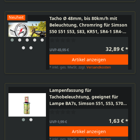
Neuheit
Tacho Ø 48mm, bis 80km/h mit
Beleuchtung, Chromring für Simson
S50 S51 S53, S83, KR51, SR4-1 SR4-2
SR4-3 SR4-4 für 6V - 12V
32,89 € *
UVP 45,95 €
Artikel anzeigen
*
inkl. ges. MwSt.
zzgl.
Versandkosten
Lampenfassung für
Tachobeleuchtung, geeignet für
Lampe BA7s, Simson S51, S53, S70,
S83, Sperber-BR, MZ ETZ125, ETZ150,
ETZ250, ETZ251, ETZ301
1,63 € *
UVP 1,99 €
Artikel anzeigen
*
inkl. ges. MwSt.
zzgl.
Versandkosten