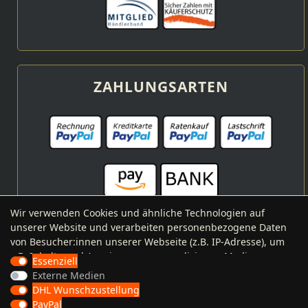
ZAHLUNGSARTEN
Wir verwenden Cookies und ähnliche Technologien auf
unserer Website und verarbeiten personenbezogene Daten
von Besucher:innen unserer Webseite (z.B. IP-Adresse), um
VERSANDARTEN
z.B. Inhalte und Anzeigen zu personalisieren, Medien von
Essenziell
Drittanbietern einzubinden oder Zugriffe auf unsere
Externe Medien
Website zu analysieren. Die Datenverarbeitung erfolgt erst
DHL Wunschzustellung
durch gesetzte Cookies. Wir teilen diese Daten mit Dritten,
PayPal