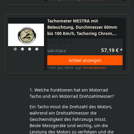
Tachometer MESTRA mit
Beleuchtung, Durchmesser 60mm
bis 100 Km/h, Tachoring Chrom,
Halteklammer + Plastikmutter für
MZ RT125 + Pitty, SR56, SR59
57,19 € *
UVP 77,81 €
Artikel anzeigen
*
inkl. ges. MwSt.
zzgl.
Versandkosten
1. Welche Funktionen hat ein Motorrad
Tacho und ein Motorrad Drehzahlmesser?
Ein Tacho misst die Drehzahl des Motors,
während ein Drehzahlmesser die
Geschwindigkeit des Fahrzeugs misst.
Beide Messgeräte sind wichtig, um die
Leistung des Motors zu verfolgen und die