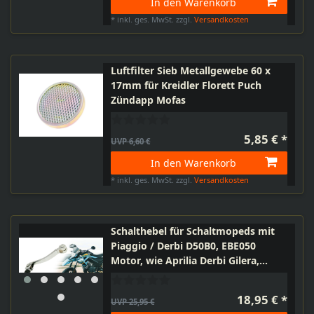
In den Warenkorb
*
inkl. ges. MwSt.
zzgl.
Versandkosten
Luftfilter Sieb Metallgewebe 60 x
17mm für Kreidler Florett Puch
Zündapp Mofas
5,85 € *
UVP 6,60 €
In den Warenkorb
*
inkl. ges. MwSt.
zzgl.
Versandkosten
Schalthebel für Schaltmopeds mit
Piaggio / Derbi D50B0, EBE050
Motor, wie Aprilia Derbi Gilera,
Chrom
18,95 € *
UVP 25,95 €