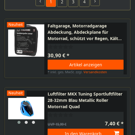
1
2
3
4
Neuheit
Faltgarage, Motorradgarage
Abdeckung, Abdeckplane für
Motorrad, schützt vor Regen, Kälte,
UV-Strahlung, Schwarz
30,90 € *
Artikel anzeigen
*
inkl. ges. MwSt.
zzgl.
Versandkosten
Neuheit
Luftfilter MKX Tuning Sportluftfilter
28-32mm Blau Metallic Roller
Motorrad Quad
7,40 € *
UVP 15,99 €
In den Warenkorb