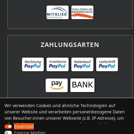
ZAHLUNGSARTEN
Wir verwenden Cookies und ähnliche Technologien auf
unserer Website und verarbeiten personenbezogene Daten
VERSANDARTEN
von Besucher:innen unserer Webseite (z.B. IP-Adresse), um
z.B. Inhalte und Anzeigen zu personalisieren, Medien von
Essenziell
Drittanbietern einzubinden oder Zugriffe auf unsere
Externe Medien