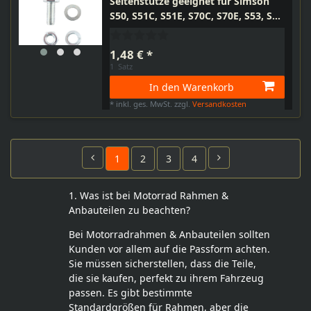
Seitenstütze geeignet für Simson
S50, S51C, S51E, S70C, S70E, S53, S83
Enduro und MZ ETZ125, ETZ150
1,48 € *
1
Satz
In den Warenkorb
*
inkl. ges. MwSt.
zzgl.
Versandkosten
1
2
3
4
1. Was ist bei Motorrad Rahmen &
Anbauteilen zu beachten?
Bei Motorradrahmen & Anbauteilen sollten
Kunden vor allem auf die Passform achten.
Sie müssen sicherstellen, dass die Teile,
die sie kaufen, perfekt zu ihrem Fahrzeug
passen. Es gibt bestimmte
Standardgrößen für Rahmen, aber die