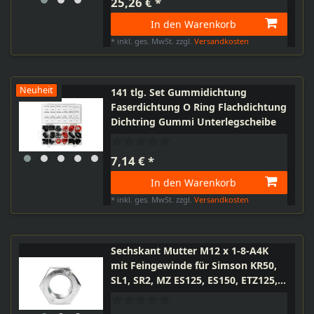
25,26 € *
In den Warenkorb
*
inkl. ges. MwSt.
zzgl.
Versandkosten
Neuheit
141 tlg. Set Gummidichtung
Faserdichtung O Ring Flachdichtung
Dichtring Gummi Unterlegscheibe
7,14 € *
In den Warenkorb
*
inkl. ges. MwSt.
zzgl.
Versandkosten
Sechskant Mutter M12 x 1-8-A4K
mit Feingewinde für Simson KR50,
SL1, SR2, MZ ES125, ES150, ETZ125,
ETZ150, ETZ250, ETZ251, ETZ301,
TS250