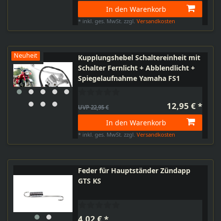
In den Warenkorb
*
inkl. ges. MwSt.
zzgl.
Versandkosten
Neuheit
Kupplungshebel Schaltereinheit mit
Schalter Fernlicht + Abblendlicht +
Spiegelaufnahme Yamaha FS1
12,95 € *
UVP 22,95 €
In den Warenkorb
*
inkl. ges. MwSt.
zzgl.
Versandkosten
Feder für Hauptständer Zündapp
GTS KS
4,02 € *