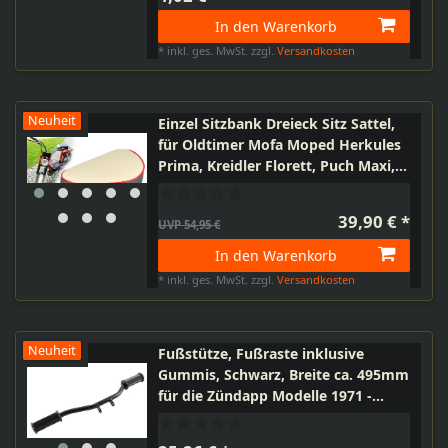
In den Warenkorb
*
inkl. ges. MwSt.
zzgl.
Versandkosten
Neuheit
Einzel Sitzbank Dreieck Sitz Sattel,
für Oldtimer Mofa Moped Herkules
Prima, Kreidler Florett, Puch Maxi,
Zündapp, Sachs, Tomos, Creme Rot
mit Chrom Zierleiste
39,90 € *
UVP 54,95 €
In den Warenkorb
*
inkl. ges. MwSt.
zzgl.
Versandkosten
Neuheit
Fußstütze, Fußraste inklusive
Gummis, Schwarz, Breite ca. 495mm
für die Zündapp Modelle 1971 -
1983, Moped, Mofa