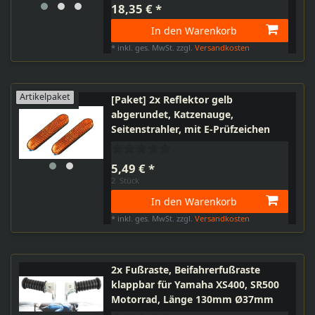
18,35 € *
In den Warenkorb
*
inkl. ges. MwSt.
zzgl.
Versandkosten
Artikelpaket
[Paket] 2x Reflektor gelb
abgerundet, Katzenauge,
Seitenstrahler, mit E-Prüfzeichen
5,49 € *
2
Stück
In den Warenkorb
*
inkl. ges. MwSt.
zzgl.
Versandkosten
2x Fußraste, Beifahrerfußraste
klappbar für Yamaha XS400, SR500
Motorrad, Länge 130mm Ø37mm