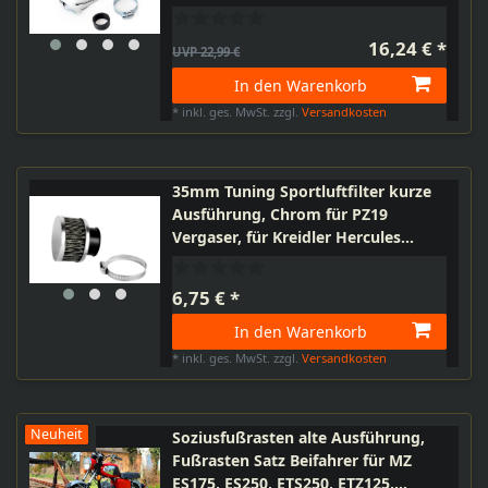
16,24 € *
UVP 22,99 €
In den Warenkorb
*
inkl. ges. MwSt.
zzgl.
Versandkosten
35mm Tuning Sportluftfilter kurze
Ausführung, Chrom für PZ19
Vergaser, für Kreidler Hercules
Simson Zündapp, Keeway uvm.
Roller, Scooter
6,75 € *
In den Warenkorb
*
inkl. ges. MwSt.
zzgl.
Versandkosten
Neuheit
Soziusfußrasten alte Ausführung,
Fußrasten Satz Beifahrer für MZ
ES175, ES250, ETS250, ETZ125,