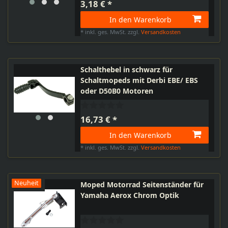
3,18 € *
In den Warenkorb
*
inkl. ges. MwSt.
zzgl.
Versandkosten
Schalthebel in schwarz für
Schaltmopeds mit Derbi EBE/ EBS
oder D50B0 Motoren
16,73 € *
In den Warenkorb
*
inkl. ges. MwSt.
zzgl.
Versandkosten
Neuheit
Moped Motorrad Seitenständer für
Yamaha Aerox Chrom Optik