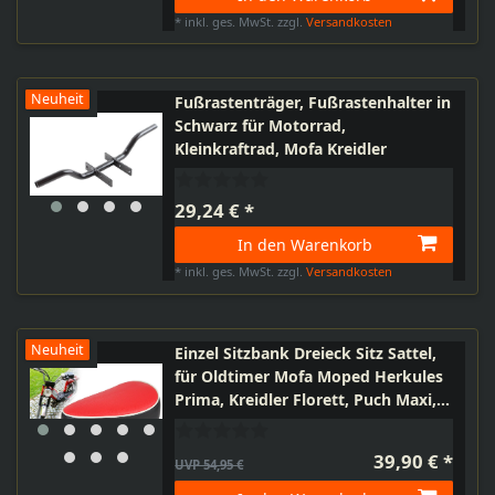
*
inkl. ges. MwSt.
zzgl.
Versandkosten
Neuheit
Fußrastenträger, Fußrastenhalter in
Schwarz für Motorrad,
Kleinkraftrad, Mofa Kreidler
29,24 € *
In den Warenkorb
*
inkl. ges. MwSt.
zzgl.
Versandkosten
Neuheit
Einzel Sitzbank Dreieck Sitz Sattel,
für Oldtimer Mofa Moped Herkules
Prima, Kreidler Florett, Puch Maxi,
Zündapp, Sachs, Tomos, Rot
Schwarz mit Chrom Zierleiste
39,90 € *
UVP 54,95 €