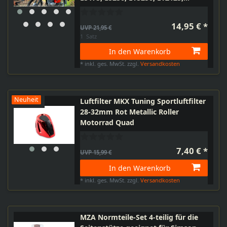
ETZ150, ETZ250, ETZ251, ETZ301,
TS250
14,95 € *
UVP 21,95 €
1
Satz
In den Warenkorb
*
inkl. ges. MwSt.
zzgl.
Versandkosten
Neuheit
Luftfilter MKX Tuning Sportluftfilter
28-32mm Rot Metallic Roller
Motorrad Quad
7,40 € *
UVP 15,99 €
In den Warenkorb
*
inkl. ges. MwSt.
zzgl.
Versandkosten
MZA Normteile-Set 4-teilig für die