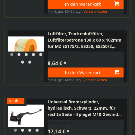
In den Warenkorb
*
inkl. ges. MwSt.
zzgl.
Versandkosten
Luftfilter, Trockenluftfilter,
Luftfilterpatrone 130 x 60 x 102mm
für MZ ES175/2, ES250, ES250/2,
ETS250
8,64 € *
In den Warenkorb
*
inkl. ges. MwSt.
zzgl.
Versandkosten
Neuheit
Universal Bremszylinder,
hydraulisch, Schwarz, 22mm, für
rechte Seite - Spiegel M10 Gewinde
rechts
17,14 € *