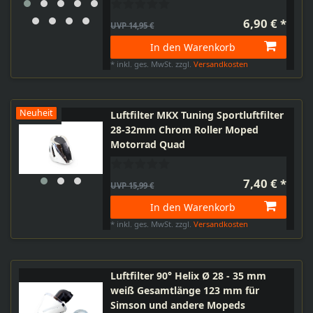
6,90 € *
UVP 14,95 €
In den Warenkorb
*
inkl. ges. MwSt.
zzgl.
Versandkosten
Neuheit
Luftfilter MKX Tuning Sportluftfilter
28-32mm Chrom Roller Moped
Motorrad Quad
7,40 € *
UVP 15,99 €
In den Warenkorb
*
inkl. ges. MwSt.
zzgl.
Versandkosten
Luftfilter 90° Helix Ø 28 - 35 mm
weiß Gesamtlänge 123 mm für
Simson und andere Mopeds