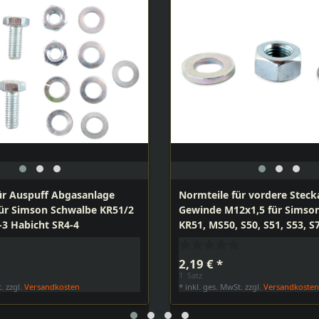
ür Auspuff Abgasanlage
Normteile für vordere Steck
ür Simson Schwalbe KR51/2
Gewinde M12x1,5 für Simso
-3 Habicht SR4-4
KR51, MS50, S50, S51, S53, S7
050, SR4-2, SR50, SR80, TS05
2,19 € *
1
Satz
t.
zzgl.
Versandkosten
*
inkl. ges. MwSt.
zzgl.
Versandkoste