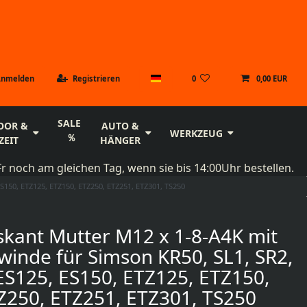
Anmelden
Registrieren
0
0,00 EUR
SALE
OOR &
AUTO &
WERKZEUG
ZEIT
HÄNGER
r noch am gleichen Tag, wenn sie bis 14:00Uhr bestellen.
S150, ETZ125, ETZ150, ETZ250, ETZ251, ETZ301, TS250
skant Mutter M12 x 1-8-A4K mit
winde für Simson KR50, SL1, SR2,
S125, ES150, ETZ125, ETZ150,
Z250, ETZ251, ETZ301, TS250