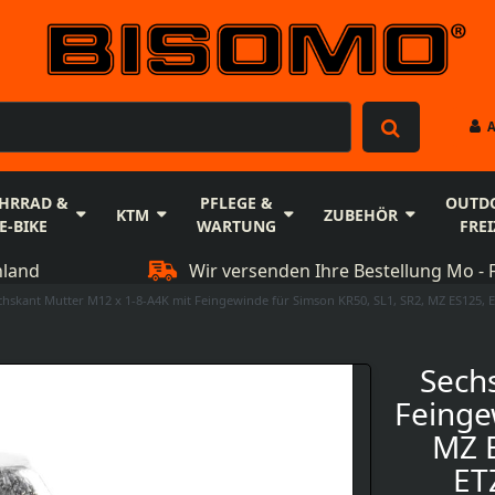
HRRAD &
PFLEGE &
OUTD
KTM
ZUBEHÖR
E-BIKE
WARTUNG
FREI
hland
Wir versenden Ihre Bestellung Mo - F
chskant Mutter M12 x 1-8-A4K mit Feingewinde für Simson KR50, SL1, SR2, MZ ES125, E
Sech
Feinge
MZ E
ET