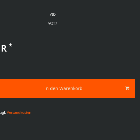
VID
95742
*
UR
In den Warenkorb
zgl.
Versandkosten