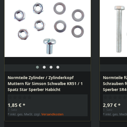
Normteile Zylinder / Zylinderkopf
Normteile f
Muttern für Simson Schwalbe KR51 / 1
Schrauben f
Spatz Star Sperber Habicht
Sperber SR4
1,85 € *
2,97 € *
1
Satz
1
Satz
*
inkl. ges. MwSt.
zzgl.
Versandkosten
*
inkl. ges. MwS