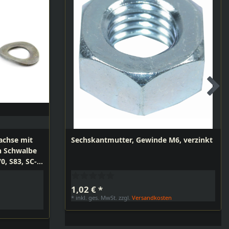
achse mit
Sechskantmutter, Gewinde M6, verzinkt
n Schwalbe
0, S83, SC-
0
1,02 € *
*
inkl. ges. MwSt.
zzgl.
Versandkosten
n