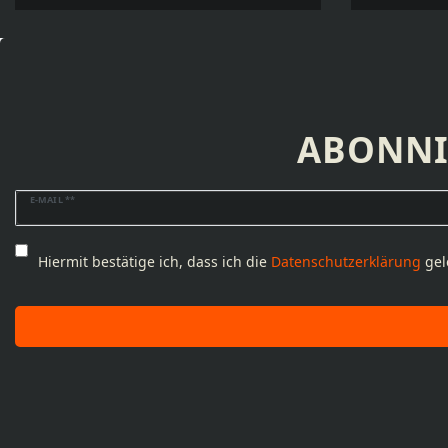
ABONNI
Newsletter
E-MAIL **
Honig
Hiermit bestätige ich, dass ich die
Daten­schutz­erklärung
gel