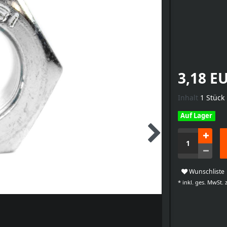
3,18 E
Inhalt
1
Stück
Auf Lager
Wunschliste
* inkl. ges. MwSt. z