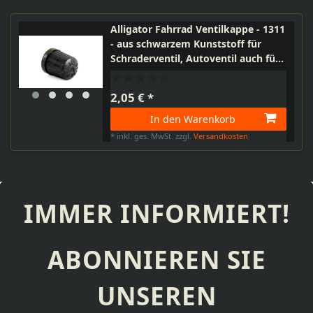
Alligator Fahrrad Ventilkappe - 1311
- aus schwarzem Kunststoff für
Schraderventil, Autoventil auch für
Roller, Moped, Motorrad
2,05 € *
In den Warenkorb
*
inkl. ges. MwSt.
zzgl.
Versandkosten
IMMER INFORMIERT!
ABONNIEREN SIE
UNSEREN