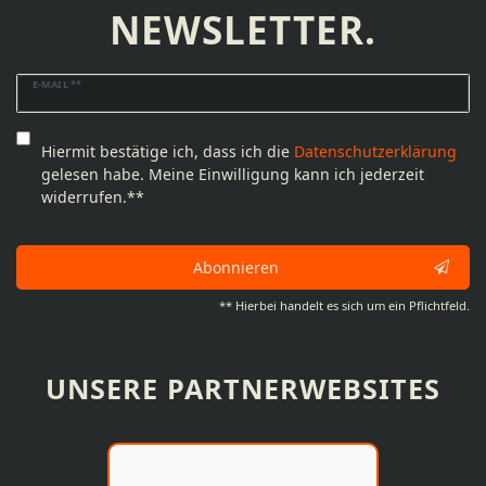
NEWSLETTER.
Newsletter
E-MAIL **
Honig
Hiermit bestätige ich, dass ich die
Daten­schutz­erklärung
gelesen habe. Meine Einwilligung kann ich jederzeit
widerrufen.**
Abonnieren
** Hierbei handelt es sich um ein Pflichtfeld.
UNSERE PARTNERWEBSITES