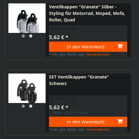
Ventilkappen "Granate" SiIber -
Styling für Motorrad, Moped, Mofa,
Roller, Quad
5,62 € *
In den Warenkorb
*
inkl. ges. MwSt.
zzgl.
Versandkosten
SET Ventilkappen "Granate"
Schwarz
5,62 € *
2
Stück
| 2,81 € / Stück
In den Warenkorb
*
inkl. ges. MwSt.
zzgl.
Versandkosten