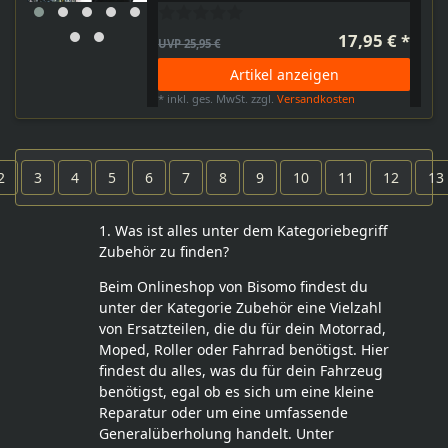
17,95 € *
UVP 25,95 €
Artikel anzeigen
*
inkl. ges. MwSt.
zzgl.
Versandkosten
2
3
4
5
6
7
8
9
10
11
12
13
1. Was ist alles unter dem Kategoriebegriff
Zubehör zu finden?
Beim Onlineshop von Bisomo findest du
unter der Kategorie Zubehör eine Vielzahl
von Ersatzteilen, die du für dein Motorrad,
Moped, Roller oder Fahrrad benötigst. Hier
findest du alles, was du für dein Fahrzeug
benötigst, egal ob es sich um eine kleine
Reparatur oder um eine umfassende
Generalüberholung handelt. Unter