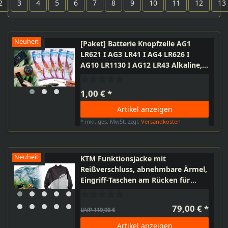
2
3
4
5
6
7
8
9
10
11
12
13
Neuheit
[Paket] Batterie Knopfzelle AG1
LR621 I AG3 LR41 I AG4 LR626 I
AG10 LR1130 I AG12 LR43 Alkaline,
Taschenrechner, Uhr, Thermometer,
Autoschlüssel
1,00 € *
Artikel anzeigen
*
inkl. ges. MwSt.
zzgl.
Versandkosten
Neuheit
KTM Funktionsjacke mit
Reißverschluss, abnehmbare Ärmel,
Eingriff-Taschen am Rücken für
Fahrrad Sport Freizeit, M, L, XL, XXL,
3XL
79,00 € *
UVP 119,90 €
Artikel anzeigen