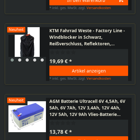
In den Warenkorb
*
inkl. ges. MwSt.
zzgl.
Versandkosten
Neuheit
KTM Fahrrad Weste - Factory Line -
Windblocker in Schwarz,
Reißverschluss, Reflektoren,
Rückentasche, Netzteil im Rücken
in den Größen S, M, L, XL
19,69 € *
Artikel anzeigen
*
inkl. ges. MwSt.
zzgl.
Versandkosten
Neuheit
AGM Batterie Ultracell 6V 4,5Ah, 6V
5Ah, 6V 7Ah, 12V 3,4Ah, 12V 4Ah,
12V 5Ah, 12V 9Ah Vlies-Batterie
Motorrad Moped
13,78 € *