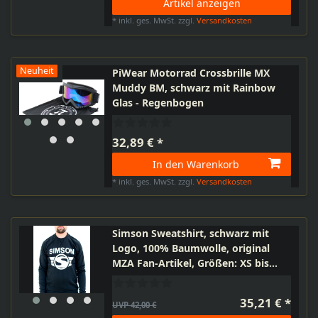
Artikel anzeigen
*
inkl. ges. MwSt.
zzgl.
Versandkosten
Neuheit
PiWear Motorrad Crossbrille MX
Muddy BM, schwarz mit Rainbow
Glas - Regenbogen
32,89 € *
In den Warenkorb
*
inkl. ges. MwSt.
zzgl.
Versandkosten
Simson Sweatshirt, schwarz mit
Logo, 100% Baumwolle, original
MZA Fan-Artikel, Größen: XS bis
XXXL
35,21 € *
UVP 42,00 €