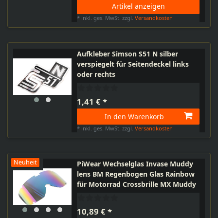
Artikel anzeigen
*
inkl. ges. MwSt.
zzgl.
Versandkosten
Aufkleber Simson S51 N silber
verspiegelt für Seitendeckel links
oder rechts
1,41 € *
In den Warenkorb
*
inkl. ges. MwSt.
zzgl.
Versandkosten
Neuheit
PiWear Wechselglas Invase Muddy
lens BM Regenbogen Glas Rainbow
für Motorrad Crossbrille MX Muddy
10,89 € *