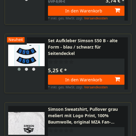
3,74 € *
UVP 8,99 €
In den Warenkorb
*
inkl. ges. MwSt.
zzgl.
Versandkosten
Neuheit
Set Aufkleber Simson S50 B - alte
Form - blau / schwarz für
Seitendeckel
5,25 € *
In den Warenkorb
*
inkl. ges. MwSt.
zzgl.
Versandkosten
Simson Sweatshirt, Pullover grau
meliert mit Logo Print, 100%
Baumwolle, original MZA Fan-
Artikel, Größen: XS bis XXXL