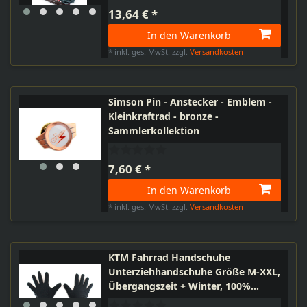
13,64 € *
In den Warenkorb
*
inkl. ges. MwSt.
zzgl.
Versandkosten
Simson Pin - Anstecker - Emblem -
Kleinkraftrad - bronze -
Sammlerkollektion
7,60 € *
In den Warenkorb
*
inkl. ges. MwSt.
zzgl.
Versandkosten
KTM Fahrrad Handschuhe
Unterziehhandschuhe Größe M-XXL,
Übergangszeit + Winter, 100%
Polyester