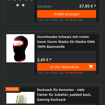
27,85 € *
UVP 29,99 €
Artikel anzeigen
*
inkl. ges. MwSt.
zzgl.
Versandkosten
Sturmhaube Schwarz mit rotem
Saum Sturm Maske Ski Maske OMA
100% Baumwolle
3,45 € *
In den Warenkorb
*
inkl. ges. MwSt.
zzgl.
Versandkosten
Neuheit
Rucksack für Konsolen - viele
Fächer für Zubehör, padded back,
Gaming Rucksack