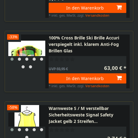
In den Warenkorb
*
inkl. ges. MwSt.
zzgl.
Versandkosten
-33%
100% Cross Brille Ski Brille Accuri
verspiegelt inkl. klarem Anti-Fog
Brillen Glas
63,00 € *
UVP 93,95 €
In den Warenkorb
*
inkl. ges. MwSt.
zzgl.
Versandkosten
-58%
Warnweste S / M verstellbar
Sicherheitsweste Signal Safety
Jacket gelb 2 Streifen
Messingschlager