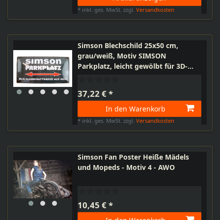
*
inkl. ges. MwSt.
zzgl.
Versandkosten
Simson Blechschild 25x50 cm,
grau/weiß, Motiv SIMSON
Parkplatz, leicht gewölbt für 3D-
Optik, Stahlblech, vorgebohrte
Löcher, original MZA-Fan Artikel
37,22 € *
In den Warenkorb
*
inkl. ges. MwSt.
zzgl.
Versandkosten
Simson Fan Poster Heiße Mädels
und Mopeds - Motiv 4 - AWO
10,45 € *