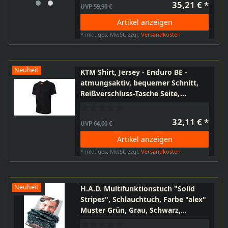
35,21 € *
UVP 59,90 €
Artikel anzeigen
*
inkl. ges. MwSt.
zzgl.
Versandkosten
Neuheit
KTM Shirt, Jersey - Enduro BE -
atmungsaktiv, bequemer Schnitt,
Reißverschluss-Tasche Seite,
längerer Rückenteil, Größe S, M, L,
XL, XXL, XXXL
32,11 € *
UVP 64,00 €
Artikel anzeigen
*
inkl. ges. MwSt.
zzgl.
Versandkosten
Neuheit
H.A.D. Multifunktionstuch "Solid
Stripes", Schlauchtuch, Farbe "alex"
Muster Grün, Grau, Schwarz,
nahtlos, Einheitsgröße