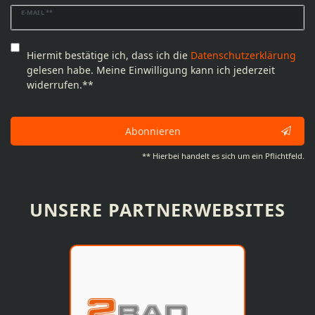
Newsletter
E-MAIL **
Honig
Hiermit bestätige ich, dass ich die
Daten­schutz­erklärung
gelesen habe. Meine Einwilligung kann ich jederzeit
widerrufen.**
Abonnieren
** Hierbei handelt es sich um ein Pflichtfeld.
UNSERE PARTNERWEBSITES