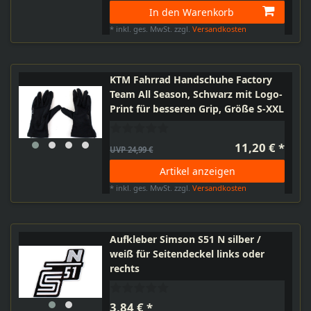
In den Warenkorb
*
inkl. ges. MwSt.
zzgl.
Versandkosten
KTM Fahrrad Handschuhe Factory
Team All Season, Schwarz mit Logo-
Print für besseren Grip, Größe S-XXL
11,20 € *
UVP 24,99 €
Artikel anzeigen
*
inkl. ges. MwSt.
zzgl.
Versandkosten
Aufkleber Simson S51 N silber /
weiß für Seitendeckel links oder
rechts
3,84 € *