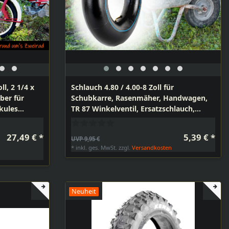
ll, 2 1/4 x
Schlauch 4.80 / 4.00-8 Zoll für
ber für
Schubkarre, Rasenmäher, Handwagen,
kules
TR 87 Winkelventil, Ersatzschlauch,
Schubkarrenschlauch, 400-8
27,49 € *
5,39 € *
UVP 9,95 €
*
inkl. ges. MwSt.
zzgl.
Versandkosten
n
Neuheit