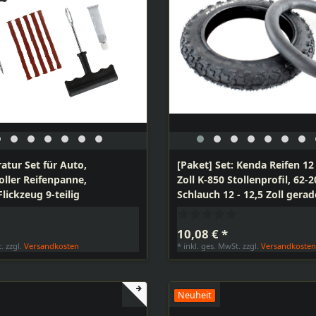
atur Set für Auto,
[Paket] Set: Kenda Reifen 12 
oller Reifenpanne,
Zoll K-850 Stollenprofil, 62-
lickzeug 9-teilig
Schlauch 12 - 12,5 Zoll gerad
Fahrradventil (Dunlop) für Ro
Laufrad, DDR Handwagen, K
10,08 € *
Anhänger
t.
zzgl.
Versandkosten
*
inkl. ges. MwSt.
zzgl.
Versandkoste
Neuheit