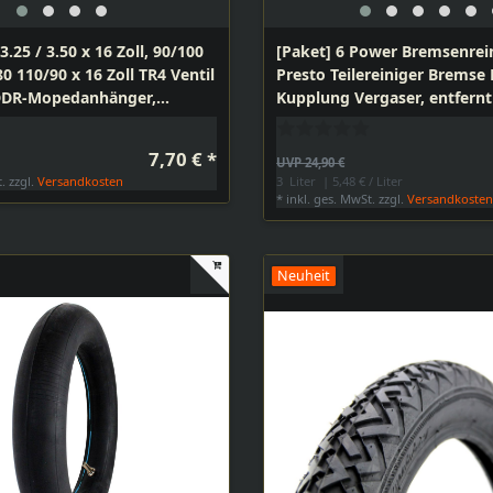
3.25 / 3.50 x 16 Zoll, 90/100
[Paket] 6 Power Bremsenrei
0 110/90 x 16 Zoll TR4 Ventil
Presto Teilereiniger Bremse
 DDR-Mopedanhänger,
Kupplung Vergaser, entfernt 
a, Simson, MZ
und Bremsstaub
7,70 € *
UVP 24,90 €
t.
zzgl.
Versandkosten
3
Liter
| 5,48 € / Liter
*
inkl. ges. MwSt.
zzgl.
Versandkoste
Neuheit