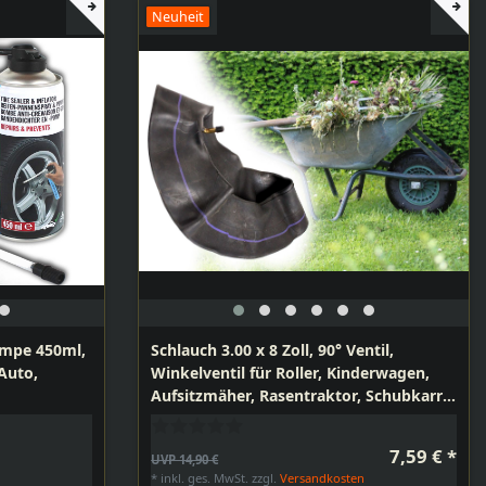
Neuheit
umpe 450ml,
Schlauch 3.00 x 8 Zoll, 90° Ventil,
Auto,
Winkelventil für Roller, Kinderwagen,
Aufsitzmäher, Rasentraktor, Schubkarre,
mpen
Anhänger, Sackkarre, Rollwagen,
Rollstuhl
7,59 € *
UVP 14,90 €
*
inkl. ges. MwSt.
zzgl.
Versandkosten