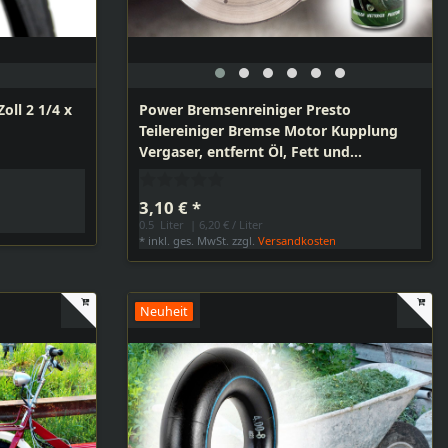
oll 2 1/4 x
Power Bremsenreiniger Presto
Teilereiniger Bremse Motor Kupplung
Vergaser, entfernt Öl, Fett und
Bremsstaub, 500ml
3,10 € *
n
0.5
Liter
| 6,20 € / Liter
*
inkl. ges. MwSt.
zzgl.
Versandkosten
Neuheit