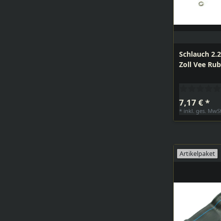
Schlauch 2.2
Zoll Vee Rub
7,17 € *
*
inkl. ges. MwS
Artikelpaket