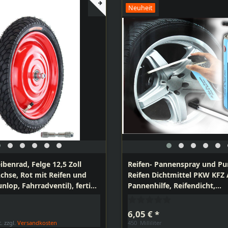
Neuheit
ibenrad, Felge 12,5 Zoll
Reifen- Pannenspray und P
Achse, Rot mit Reifen und
Reifen Dichtmittel PKW KFZ 
nlop, Fahrradventil), fertig
Pannenhilfe, Reifendicht,
r Anhänger, DDR
Reifenreparatur und aufpu
 Laufrad
6,05 € *
t.
zzgl.
Versandkosten
450
Milliliter