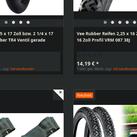
5 x 17 Zoll bzw. 2 1/4 x 17
Vee Rubber Reifen 2,25 x 16 Z
ber TR4 Ventil gerade
16 Zoll Profil VRM 087 38J
14,19 € *
t.
zzgl.
Versandkosten
*
inkl. ges. MwSt.
zzgl.
Versandkoste
Neuheit