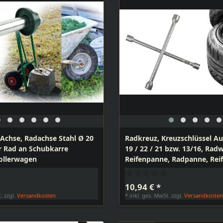
 Achse, Radachse Stahl Ø 20
Radkreuz, Kreuzschlüssel A
 Rad an Schubkarre
19 / 22 / 21 bzw. 13/16, Rad
ollerwagen
Reifenpanne, Radpanne, Rei
10,94 € *
t.
zzgl.
Versandkosten
*
inkl. ges. MwSt.
zzgl.
Versandkoste