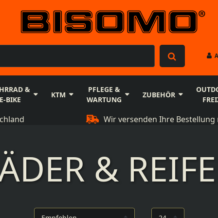
HRRAD &
PFLEGE &
OUTD
KTM
ZUBEHÖR
E-BIKE
WARTUNG
FREI
schland
Wir versenden Ihre Bestellung 
ÄDER & REIF