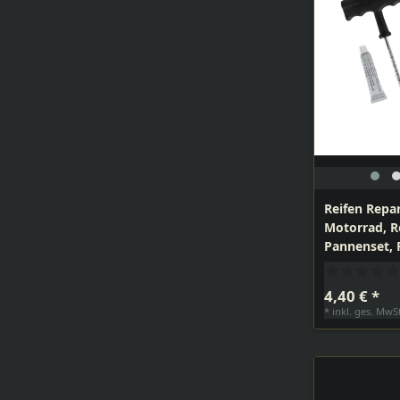
Reifen Repar
Motorrad, R
Pannenset, F
4,40 € *
*
inkl. ges. MwS