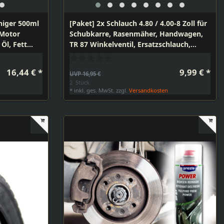
niger 500ml
[Paket] 2x Schlauch 4.80 / 4.00-8 Zoll für
 Motor
Schubkarre, Rasenmäher, Handwagen,
Öl, Fett
TR 87 Winkelventil, Ersatzschlauch,
Schubkarrenschlauch
16,44 € *
9,99 € *
UVP 16,95 €
2
Stück
n
*
inkl. ges. MwSt.
zzgl.
Versandkosten