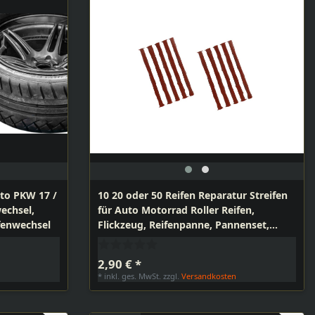
uto PKW 17 /
10 20 oder 50 Reifen Reparatur Streifen
wechsel,
für Auto Motorrad Roller Reifen,
fenwechsel
Flickzeug, Reifenpanne, Pannenset,
Reifendicht
2,90 € *
n
*
inkl. ges. MwSt.
zzgl.
Versandkosten