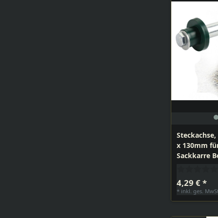
Steckachse,
x 130mm für
Sackkarre B
4,29 € *
*
inkl. ges. MwS