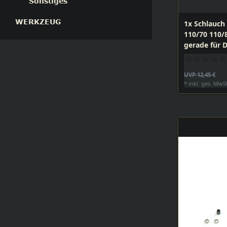
Sonstiges
WERKZEUG
1x Schlauch 
110/70 110/8
gerade für
Moped, Mof
UVP 12,45 €
*
inkl. ges. MwS