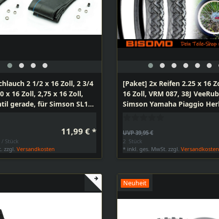
chlauch 2 1/2 x 16 Zoll, 2 3/4
[Paket] 2x Reifen 2.25 x 16 Zo
50 x 16 Zoll, 2,75 x 16 Zoll,
16 Zoll, VRM 087, 38J VeeRub
til gerade, für Simson SL1
Simson Yamaha Piaggio Her
nhänger Mofa von Vee
Honda
11,99 € *
UVP 39,95 €
 / Stück
2
Stück
t.
zzgl.
Versandkosten
*
inkl. ges. MwSt.
zzgl.
Versandkoste
Neuheit