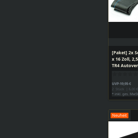
[Paket] 2x S
x 16 Zoll, 2,
TR4 Autoven
DDR Mopeda
Rubber
UVP 19,95 €
2
Stück
| 6,00 €
*
inkl. ges. MwS
Neuheit