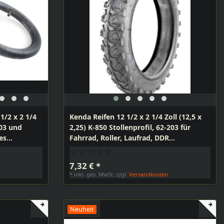
1/2 x 2 1/4
Kenda Reifen 12 1/2 x 2 1/4 Zoll (12,5 x
203 und
2,25) K-850 Stollenprofil, 62-203 für
es
Fahrrad, Roller, Laufrad, DDR
ller,
Handwagen, Kinderwagen, Anhänger
inderwagen,
7,32 € *
n
*
inkl. ges. MwSt.
zzgl.
Versandkosten
Neuheit