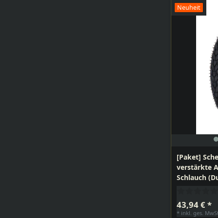
Neuheit
[Paket] Sche
verstärkte 
Schlauch (Du
montiert fü
Handwagen,
43,94 € *
*
inkl. ges. MwS