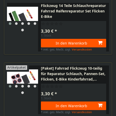
Flickzeug 14 Teile Schlauchreparatur
Fahrrad Reifenreparatur Set Flicken
E-Bike
3,30 € *
1
Stück
In den Warenkorb
*
inkl. ges. MwSt.
zzgl.
Versandkosten
Artikelpaket
[Paket] Fahrrad Flickzeug 10-teilig
für Reparatur Schlauch, Pannen-Set,
Flicken, E-Bike Kinderfahrrad,
Kinderwagen, Roller, Laufrad
3,30 € *
1
Stück
In den Warenkorb
*
inkl. ges. MwSt.
zzgl.
Versandkosten