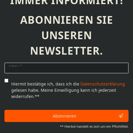
IMMER INFORMIERT!
ABONNIEREN SIE
UNSEREN
NEWSLETTER.
Newsletter
E-MAIL **
Honig
Hiermit bestätige ich, dass ich die
Daten­schutz­erklärung
gelesen habe. Meine Einwilligung kann ich jederzeit
widerrufen.**
Abonnieren
** Hierbei handelt es sich um ein Pflichtfeld.