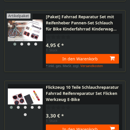
Artikelpaket
[Paket] Fahrrad Reparatur Set mit
Reifenheber Pannen-Set Schlauch
für Bike Kinderfahrrad Kinderwagen
Roller Laufrad
4,95 € *
1
Stück
In den Warenkorb
*
inkl. ges. MwSt.
zzgl.
Versandkosten
Flickzeug 10 Teile Schlauchreparatur
Fahrrad Reifenreparatur Set Flicken
Werkzeug E-Bike
3,30 € *
1
Stück
In den Warenkorb