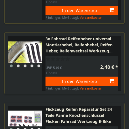
1
Stück
In den Warenkorb
*
inkl. ges. MwSt.
zzgl.
Versandkosten
3x Fahrrad Reifenheber universal
Montierhebel, Reifenhebel, Reifen
Heber, Reifenwechsel Werkzeug
Reifenmontage MTB, E-Bike
2,40 € *
UVP 5,49 €
1
Stück
In den Warenkorb
*
inkl. ges. MwSt.
zzgl.
Versandkosten
Flickzeug Reifen Reparatur Set 24
Teile Panne Knochenschlüssel
Flicken Fahrrad Werkzeug E-Bike