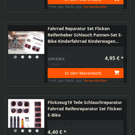
*
inkl. ges. MwSt.
zzgl.
Versandkosten
Fahrrad Reparatur Set Flicken
Reifenheber Schlauch Pannen-Set E-
Bike Kinderfahrrad Kinderwagen
Roller Laufrad
4,95 € *
UVP 8,90 €
1
Stück
In den Warenkorb
*
inkl. ges. MwSt.
zzgl.
Versandkosten
Flickzeug19 Teile Schlauchreparatur
Fahrrad Reifenreparatur Set Flicken
E-Bike
4,40 € *