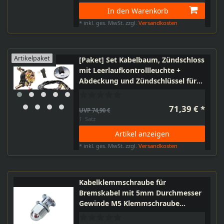
In den Warenkorb
*
inkl. ges. MwSt.
zzgl.
Versandkosten
Artikelpaket
[Paket] Set Kabelbaum, Zündschloss
mit Leerlaufkontrollleuchte +
Abdeckung und Zündschlüssel für
Simson Vogelserie KR51/1, KR51/2,
SR4-2, SR4-3, SR4-4, 6V - 12V Anlage
71,39 € *
UVP 74,90 €
1
Satz
Artikel anzeigen
*
inkl. ges. MwSt.
zzgl.
Versandkosten
Kabelklemmschraube für
Bremskabel mit 5mm Durchmesser
Gewinde M5 Klemmschraube
Bremse Bremszug Fahrrad