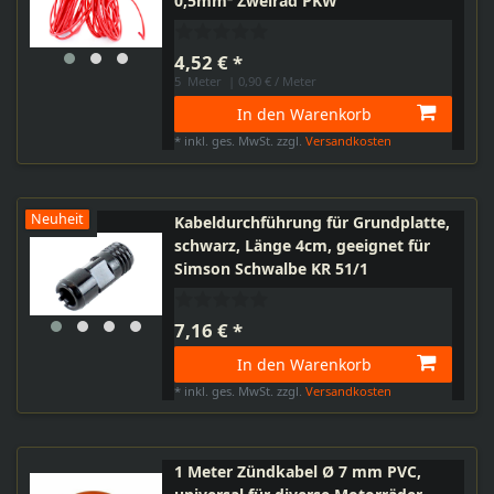
0,5mm² Zweirad PKW
4,52 € *
5
Meter
| 0,90 € / Meter
In den Warenkorb
*
inkl. ges. MwSt.
zzgl.
Versandkosten
Neuheit
Kabeldurchführung für Grundplatte,
schwarz, Länge 4cm, geeignet für
Simson Schwalbe KR 51/1
7,16 € *
In den Warenkorb
*
inkl. ges. MwSt.
zzgl.
Versandkosten
1 Meter Zündkabel Ø 7 mm PVC,