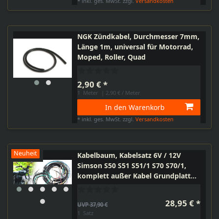
*
inkl. ges. MwSt.
zzgl.
Versandkosten
NGK Zündkabel, Durchmesser 7mm,
Länge 1m, universal für Motorrad,
Moped, Roller, Quad
2,90 € *
1
Meter
| 2,90 € / Meter
In den Warenkorb
*
inkl. ges. MwSt.
zzgl.
Versandkosten
Neuheit
Kabelbaum, Kabelsatz 6V / 12V
Simson S50 S51 S51/1 S70 S70/1,
komplett außer Kabel Grundplatte
inkl. Schaltplan,
28,95 € *
UVP 37,90 €
1
Satz