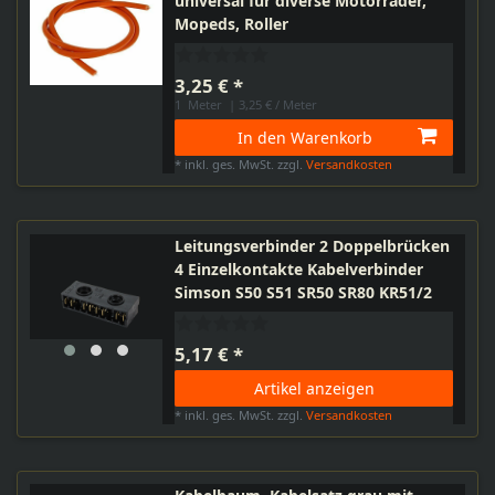
universal für diverse Motorräder,
Mopeds, Roller
3,25 € *
1
Meter
| 3,25 € / Meter
In den Warenkorb
*
inkl. ges. MwSt.
zzgl.
Versandkosten
Leitungsverbinder 2 Doppelbrücken
4 Einzelkontakte Kabelverbinder
Simson S50 S51 SR50 SR80 KR51/2
5,17 € *
Artikel anzeigen
*
inkl. ges. MwSt.
zzgl.
Versandkosten