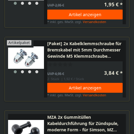
1,95 € *
UVP 2,95 €
Artikel anzeigen
*
inkl. ges. MwSt.
zzgl.
Versandkosten
Artikelpaket
[Paket] 2x Kabelklemmschraube für
Bremskabel mit 5mm Durchmesser
Gewinde M5 Klemmschraube
Bremse Bremszug Fahrrad
3,84 € *
UVP 6,95 €
2
Stück
| 1,92 € / Stück
Artikel anzeigen
*
inkl. ges. MwSt.
zzgl.
Versandkosten
MZA 2x Gummitüllen
Kabeldurchführung für Zündspule,
moderne Form - für Simson, MZ