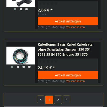
und EMW
2,66 € *
1
Paar
Artikel anzeigen
*
inkl. ges. MwSt.
zzgl.
Versandkosten
Kabelbaum Basis Kabel Kabelsatz
ohne Schaltplan Simson S50 S51
S51E S51N S70 Enduro S51 S70
24,19 € *
Artikel anzeigen
*
inkl. ges. MwSt.
zzgl.
Versandkosten
1
2