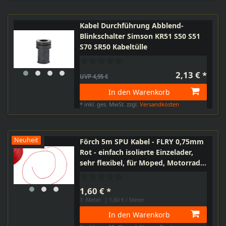
Kabel Durchführung Abblend-
Blinkschalter Simson KR51 S50 S51
S70 SR50 Kabeltülle
2,13 € *
UVP 4,95 €
In den Warenkorb
*
inkl. ges. MwSt.
zzgl.
Versandkosten
Neuheit
Förch 5m SPU Kabel - FLRY 0,75mm
Rot - einfach isolierte Einzelader,
sehr flexibel, für Moped, Motorrad,
PKW, Meterware
1,60 € *
1
Meter
| 1,60 € / Meter
In den Warenkorb