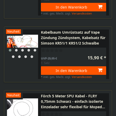
In den Warenkorb
*
inkl. ges. MwSt.
zzgl.
Versandkosten
Neuheit
Kabelbaum Umrüstsatz auf Vape
Zündung Zündsystem, Kabelsatz für
Simson KR51/1 KR51/2 Schwalbe
15,90 € *
UVP 25,95 €
1
Satz
In den Warenkorb
*
inkl. ges. MwSt.
zzgl.
Versandkosten
Neuheit
Förch 5 Meter SPU Kabel - FLRY
0,75mm Schwarz - einfach isolierte
Einzelader sehr flexibel für Moped
Motorrad PKW