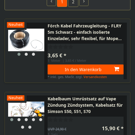
1
2
Neuheit
Förch Kabel Fahrzeugleitung - FLRY
5m Schwarz - einfach isolierte
Einzelader, sehr flexibel, für Moped,
Motorrad, PKW, Meterware
3,65 € *
1
Meter
| 3,65 € / Meter
In den Warenkorb
*
inkl. ges. MwSt.
zzgl.
Versandkosten
Neuheit
Kabelbaum Umrüstsatz auf Vape
Zündung Zündsystem, Kabelsatz für
Simson S50, S51, S70
15,90 € *
UVP 24,90 €
1
Satz