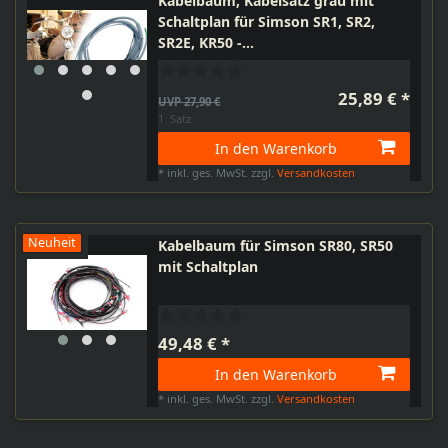
Kabelbaum, Kabelsatz grau mit
Schaltplan für Simson SR1, SR2,
SR2E, KR50 -
Hauptkabelbaum Zündlichtschalter
Schlussleuchte
25,89 € *
UVP 27,90 €
1
Satz
In den Warenkorb
*
inkl. ges. MwSt.
zzgl.
Versandkosten
Neuheit
Kabelbaum für Simson SR80, SR50
mit Schaltplan
49,48 € *
In den Warenkorb
*
inkl. ges. MwSt.
zzgl.
Versandkosten