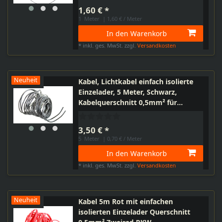
1,60 € *
1
Meter
| 1,60 € / Meter
In den Warenkorb
*
inkl. ges. MwSt.
zzgl.
Versandkosten
Neuheit
Kabel, Lichtkabel einfach isolierte
Einzelader, 5 Meter, Schwarz,
Kabelquerschnitt 0,5mm² für
Moped, Motorrad, PKW, Haushalt
3,50 € *
5
Meter
| 0,70 € / Meter
In den Warenkorb
*
inkl. ges. MwSt.
zzgl.
Versandkosten
Neuheit
Kabel 5m Rot mit einfachen
isolierten Einzelader Querschnitt