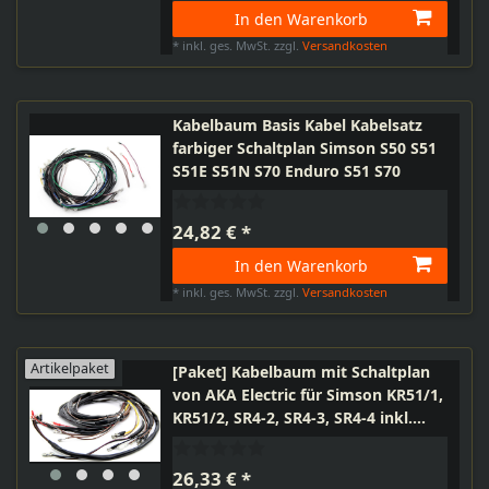
In den Warenkorb
*
inkl. ges. MwSt.
zzgl.
Versandkosten
Kabelbaum Basis Kabel Kabelsatz
farbiger Schaltplan Simson S50 S51
S51E S51N S70 Enduro S51 S70
24,82 € *
In den Warenkorb
*
inkl. ges. MwSt.
zzgl.
Versandkosten
Artikelpaket
[Paket] Kabelbaum mit Schaltplan
von AKA Electric für Simson KR51/1,
KR51/2, SR4-2, SR4-3, SR4-4 inkl.
Bisomo Sticker
26,33 € *