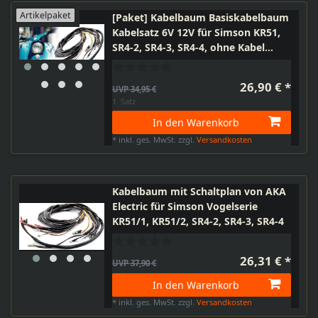
Artikelpaket
[Paket] Kabelbaum Basiskabelbaum
Kabelsatz 6V 12V für Simson KR51,
SR4-2, SR4-3, SR4-4, ohne Kabel
Grundplatte
26,90 € *
UVP 34,95 €
1
Satz
In den Warenkorb
*
inkl. ges. MwSt.
zzgl.
Versandkosten
Kabelbaum mit Schaltplan von AKA
Electric für Simson Vogelserie
KR51/1, KR51/2, SR4-2, SR4-3, SR4-4
26,31 € *
UVP 37,90 €
In den Warenkorb
*
inkl. ges. MwSt.
zzgl.
Versandkosten