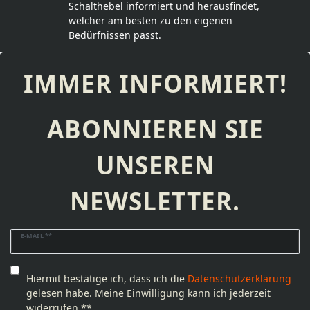
Schalthebel informiert und herausfindet,
welcher am besten zu den eigenen
Bedürfnissen passt.
IMMER INFORMIERT!
ABONNIEREN SIE
UNSEREN
NEWSLETTER.
Newsletter
E-MAIL **
Honig
Hiermit bestätige ich, dass ich die
Daten­schutz­erklärung
gelesen habe. Meine Einwilligung kann ich jederzeit
widerrufen.**