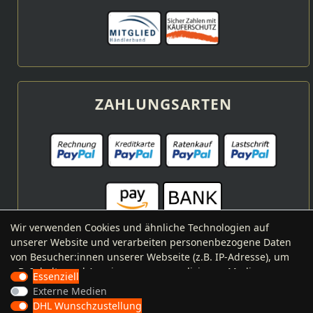
ZAHLUNGSARTEN
Wir verwenden Cookies und ähnliche Technologien auf
unserer Website und verarbeiten personenbezogene Daten
von Besucher:innen unserer Webseite (z.B. IP-Adresse), um
VERSANDARTEN
z.B. Inhalte und Anzeigen zu personalisieren, Medien von
Essenziell
Drittanbietern einzubinden oder Zugriffe auf unsere
Externe Medien
Website zu analysieren. Die Datenverarbeitung erfolgt erst
DHL Wunschzustellung