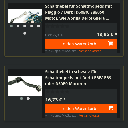
Schalthebel für Schaltmopeds mit
Piaggio / Derbi D50B0, EBE050
Motor, wie Aprilia Derbi Gilera,
Chrom
18,95 € *
UVP 25,95 €
In den Warenkorb
*
inkl. ges. MwSt.
zzgl.
Versandkosten
Schalthebel in schwarz für
Schaltmopeds mit Derbi EBE/ EBS
oder D50B0 Motoren
16,73 € *
In den Warenkorb
*
inkl. ges. MwSt.
zzgl.
Versandkosten