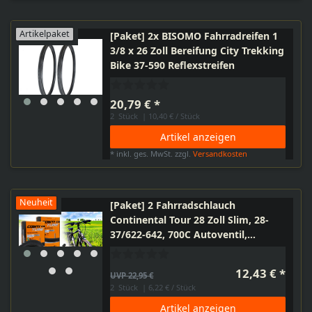
Artikelpaket
[Paket] 2x BISOMO Fahrradreifen 1
3/8 x 26 Zoll Bereifung City Trekking
Bike 37-590 Reflexstreifen
20,79 € *
2
Stück
| 10,40 € / Stück
Artikel anzeigen
*
inkl. ges. MwSt.
zzgl.
Versandkosten
Neuheit
[Paket] 2 Fahrradschlauch
Continental Tour 28 Zoll Slim, 28-
37/622-642, 700C Autoventil,
Schrader AV 40mm - 28-622 - 37-622
I 28-630 - 32-630
12,43 € *
UVP 22,95 €
2
Stück
| 6,22 € / Stück
Artikel anzeigen