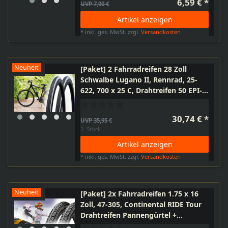
6,59 € *
UVP 7,90 €
Artikel anzeigen
*
inkl. ges. MwSt.
zzgl.
Versandkosten
Neuheit
[Paket] 2 Fahrradreifen 28 Zoll
Schwalbe Lugano II, Rennrad, 25-
622, 700 x 25 C, Drahtreifen 50 EPI-
Karkasse, Pannenschutz K-Guard,
Active Line
30,74 € *
UVP 35,95 €
2
Stück
Artikel anzeigen
*
inkl. ges. MwSt.
zzgl.
Versandkosten
Neuheit
[Paket] 2x Fahrradreifen 1.75 x 16
Zoll, 47-305, Continental RIDE Tour
Drahtreifen Pannengürtel +
Schlauch Fahrradventil Dunlop