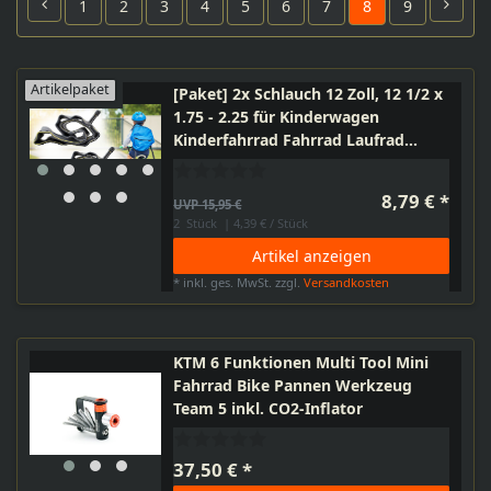
1
2
3
4
5
6
7
8
9
Artikelpaket
[Paket] 2x Schlauch 12 Zoll, 12 1/2 x
1.75 - 2.25 für Kinderwagen
Kinderfahrrad Fahrrad Laufrad
Roller mit Autoventil AV Schrader-
Ventil, 47/62 - 203
8,79 € *
UVP 15,95 €
2
Stück
| 4,39 € / Stück
Artikel anzeigen
*
inkl. ges. MwSt.
zzgl.
Versandkosten
KTM 6 Funktionen Multi Tool Mini
Fahrrad Bike Pannen Werkzeug
Team 5 inkl. CO2-Inflator
37,50 € *