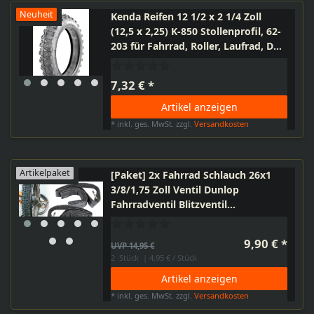
Neuheit
Kenda Reifen 12 1/2 x 2 1/4 Zoll
(12,5 x 2,25) K-850 Stollenprofil, 62-
203 für Fahrrad, Roller, Laufrad, DDR
Handwagen, Kinderwagen,
Anhänger
7,32 € *
Artikel anzeigen
*
inkl. ges. MwSt.
zzgl.
Versandkosten
Artikelpaket
[Paket] 2x Fahrrad Schlauch 26x1
3/8/1,75 Zoll Ventil Dunlop
Fahrradventil Blitzventil
formgeheizt hochelastisch
Mountainbike E-Bike
9,90 € *
UVP 14,95 €
2
Stück
| 4,95 € / Stück
Artikel anzeigen
*
inkl. ges. MwSt.
zzgl.
Versandkosten