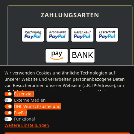
ZAHLUNGSARTEN
Wir verwenden Cookies und ähnliche Technologien auf
unserer Website und verarbeiten personenbezogene Daten
von Besucher:innen unserer Webseite (z.B. IP-Adresse), um
VERSANDARTEN
z.B. Inhalte und Anzeigen zu personalisieren, Medien von
Essenziell
Drittanbietern einzubinden oder Zugriffe auf unsere
Externe Medien
Website zu analysieren. Die Datenverarbeitung erfolgt erst
DHL Wunschzustellung
durch gesetzte Cookies. Wir teilen diese Daten mit Dritten,
PayPal
die wir in den Einstellungen benennen.
Funktional
Die Datenverarbeitung kann mit Einwilligung oder aufgrund
Weitere Einstellungen
eines berechtigten Interesses erfolgen. Die Zustimmung