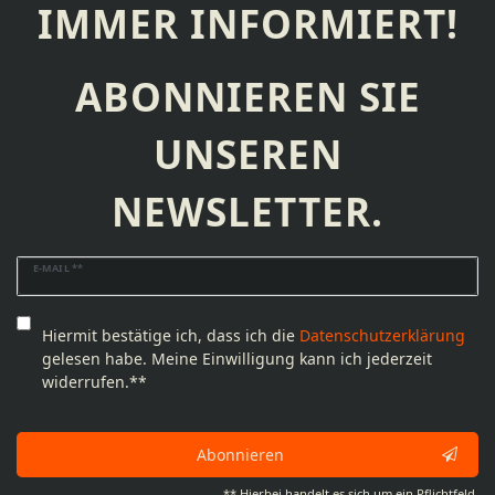
IMMER INFORMIERT!
ABONNIEREN SIE
UNSEREN
NEWSLETTER.
Newsletter
E-MAIL **
Honig
Hiermit bestätige ich, dass ich die
Daten­schutz­erklärung
gelesen habe. Meine Einwilligung kann ich jederzeit
widerrufen.**
Abonnieren
** Hierbei handelt es sich um ein Pflichtfeld.