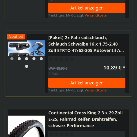
Artikel anzeigen
*
inkl. ges. MwSt.
zzgl.
Versandkosten
Neuheit
[Paket] 2x Fahrradschlauch,
Schlauch Schwalbe 16 x 1.75-2.40
Zoll ETRTO 47/62-305 Autoventil AV
40mm, Kinderfahrrad, Roller,
Laufrad, Simson SL1, Moped-
10,89 € *
UVP 18,90 €
Anhänger, Mofa
2
Stück
Artikel anzeigen
*
inkl. ges. MwSt.
zzgl.
Versandkosten
Continental Cross King 2.3 x 29 Zoll
E-25, Fahrrad Reifen Drahtreifen,
schwarz Performance