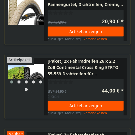
Pannengürtel, Drahtreifen, Creme,
Reflexstreifen, auch für E-Bike bis
25km/h
20,90 € *
UVP 27,90 €
Artikel anzeigen
*
inkl. ges. MwSt.
zzgl.
Versandkosten
Artikelpaket
[Paket] 2x Fahrradreifen 26 x 2.2
Zoll Continental Cross King ETRTO
55-559 Drahtreifen für
Mountainbike MTB Cross Touren
44,00 € *
UVP 54,90 €
2
Stück
Artikel anzeigen
*
inkl. ges. MwSt.
zzgl.
Versandkosten
Neuheit
[Paket] 2x Fahrradschlauch