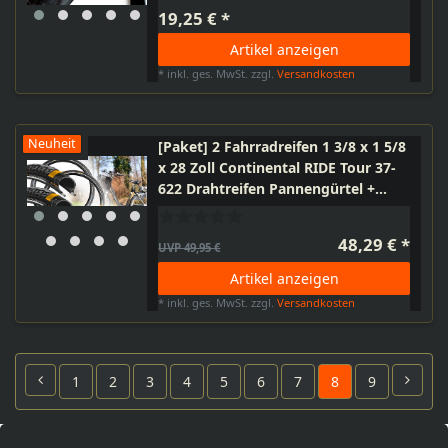
19,25 € *
Artikel anzeigen
*
inkl. ges. MwSt.
zzgl.
Versandkosten
Neuheit
[Paket] 2 Fahrradreifen 1 3/8 x 1 5/8
x 28 Zoll Continental RIDE Tour 37-
622 Drahtreifen Pannengürtel +
Schlauch Autoventil AV 40mm, E-
Bike bis 25km/h
48,29 € *
UVP 49,95 €
Artikel anzeigen
*
inkl. ges. MwSt.
zzgl.
Versandkosten
1
2
3
4
5
6
7
8
9