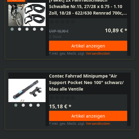
Schwalbe Nr.15, 27/28 x 0.75 - 1.10
Zoll, 18/28 - 622/630 Rennrad 700c,
Sclaverand Ventil SV 40mm,
Schlauch 28 Zoll 25-622
10,89 € *
UVP 18,90 €
2
Stück
Artikel anzeigen
*
inkl. ges. MwSt.
zzgl.
Versandkosten
Contec Fahrrad Minipumpe "Air
Support Pocket Neo 100" schwarz/
blau alle Ventile
15,18 € *
Artikel anzeigen
*
inkl. ges. MwSt.
zzgl.
Versandkosten