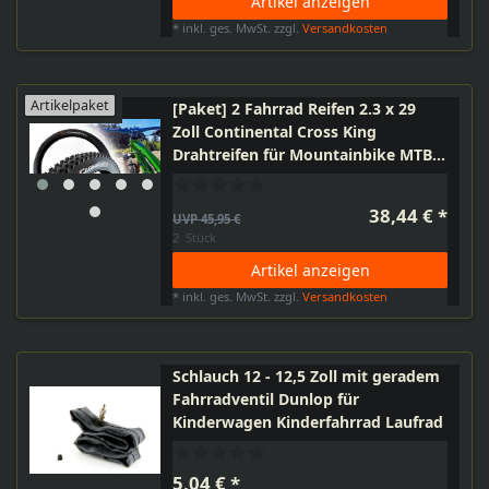
Artikel anzeigen
*
inkl. ges. MwSt.
zzgl.
Versandkosten
Artikelpaket
[Paket] 2 Fahrrad Reifen 2.3 x 29
Zoll Continental Cross King
Drahtreifen für Mountainbike MTB
Cross E-Bike bis 25km/h
38,44 € *
UVP 45,95 €
2
Stück
Artikel anzeigen
*
inkl. ges. MwSt.
zzgl.
Versandkosten
Schlauch 12 - 12,5 Zoll mit geradem
Fahrradventil Dunlop für
Kinderwagen Kinderfahrrad Laufrad
5,04 € *