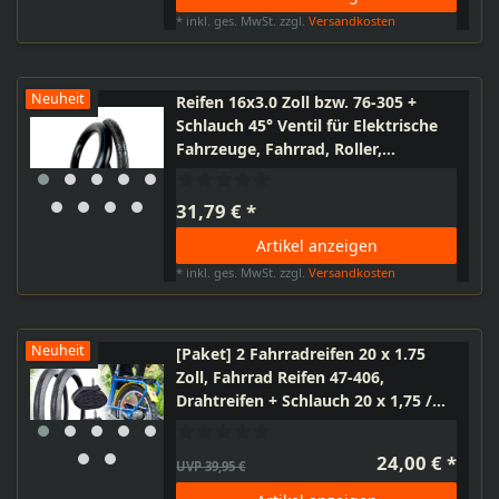
*
inkl. ges. MwSt.
zzgl.
Versandkosten
Neuheit
Reifen 16x3.0 Zoll bzw. 76-305 +
Schlauch 45° Ventil für Elektrische
Fahrzeuge, Fahrrad, Roller,
Elektroroller, Scooter
31,79 € *
Artikel anzeigen
*
inkl. ges. MwSt.
zzgl.
Versandkosten
Neuheit
[Paket] 2 Fahrradreifen 20 x 1.75
Zoll, Fahrrad Reifen 47-406,
Drahtreifen + Schlauch 20 x 1,75 /
2,125 Zoll Dunlop Ventil
Fahrradventil, Jugendfahrrad
24,00 € *
UVP 39,95 €
Kinderfahrrad BMX