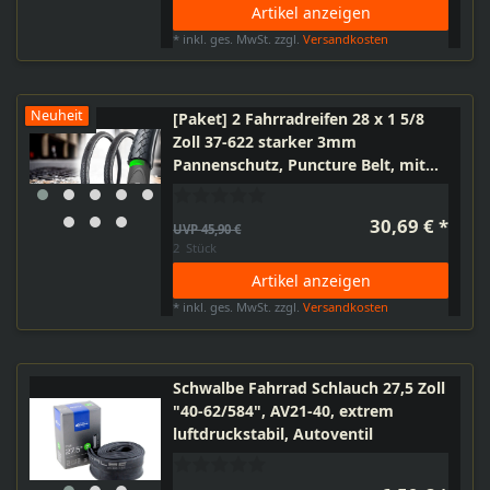
Artikel anzeigen
*
inkl. ges. MwSt.
zzgl.
Versandkosten
Neuheit
[Paket] 2 Fahrradreifen 28 x 1 5/8
Zoll 37-622 starker 3mm
Pannenschutz, Puncture Belt, mit
Reflektor Fahrrad Reifen, E-Bike
25km/h
30,69 € *
UVP 45,90 €
2
Stück
Artikel anzeigen
*
inkl. ges. MwSt.
zzgl.
Versandkosten
Schwalbe Fahrrad Schlauch 27,5 Zoll
"40-62/584", AV21-40, extrem
luftdruckstabil, Autoventil