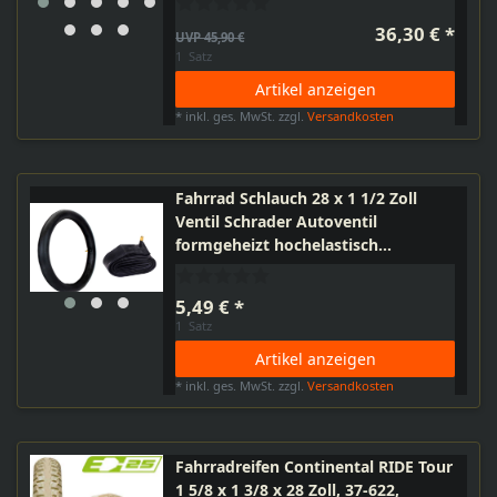
Kinderfahrrad Kinderwagen E-25
36,30 € *
UVP 45,90 €
1
Satz
Artikel anzeigen
*
inkl. ges. MwSt.
zzgl.
Versandkosten
Fahrrad Schlauch 28 x 1 1/2 Zoll
Ventil Schrader Autoventil
formgeheizt hochelastisch
Mountainbike E-Bike
5,49 € *
1
Satz
Artikel anzeigen
*
inkl. ges. MwSt.
zzgl.
Versandkosten
Fahrradreifen Continental RIDE Tour
1 5/8 x 1 3/8 x 28 Zoll, 37-622,