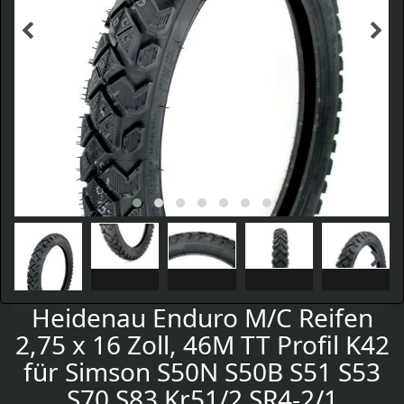
Heidenau Enduro M/C Reifen
2,75 x 16 Zoll, 46M TT Profil K42
für Simson S50N S50B S51 S53
S70 S83 Kr51/2 SR4-2/1