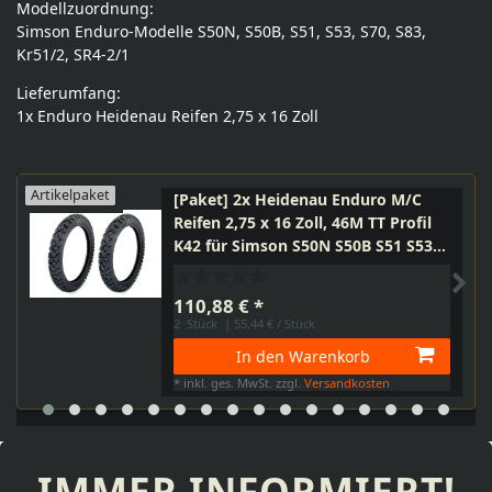
Modellzuordnung:
Simson Enduro-Modelle S50N, S50B, S51, S53, S70, S83,
Kr51/2, SR4-2/1
Lieferumfang:
1x Enduro Heidenau Reifen 2,75 x 16 Zoll
Artikelpaket
[Paket] 2x Heidenau Enduro M/C
Reifen 2,75 x 16 Zoll, 46M TT Profil
K42 für Simson S50N S50B S51 S53
S70 S83 Kr51/2 SR4-2/1
110,88 € *
2
Stück
| 55,44 € / Stück
In den Warenkorb
*
inkl. ges. MwSt.
zzgl.
Versandkosten
IMMER INFORMIERT!