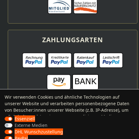
ZAHLUNGSARTEN
Wir verwenden Cookies und ähnliche Technologien auf
unserer Website und verarbeiten personenbezogene Daten
von Besucher:innen unserer Webseite (z.B. IP-Adresse), um
VERSANDARTEN
z.B. Inhalte und Anzeigen zu personalisieren, Medien von
Essenziell
Drittanbietern einzubinden oder Zugriffe auf unsere
Externe Medien
Website zu analysieren. Die Datenverarbeitung erfolgt erst
DHL Wunschzustellung
durch gesetzte Cookies. Wir teilen diese Daten mit Dritten,
PayPal