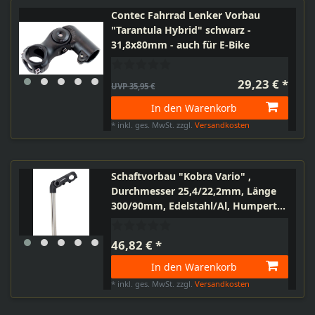
Contec Fahrrad Lenker Vorbau
"Tarantula Hybrid" schwarz -
31,8x80mm - auch für E-Bike
29,23 € *
UVP 35,95 €
In den Warenkorb
*
inkl. ges. MwSt.
zzgl.
Versandkosten
Schaftvorbau "Kobra Vario" ,
Durchmesser 25,4/22,2mm, Länge
300/90mm, Edelstahl/Al, Humpert,
33710001
46,82 € *
In den Warenkorb
*
inkl. ges. MwSt.
zzgl.
Versandkosten