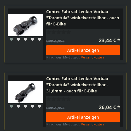
Contec Fahrrad Lenker Vorbau
"Tarantula" winkelverstellbar - auch
für E-Bike
23,44 € *
UVP 29,95 €
Artikel anzeigen
*
inkl. ges. MwSt.
zzgl.
Versandkosten
Contec Fahrrad Lenker Vorbau
"Tarantula" winkelverstellbar -
31,8mm - auch für E-Bike
26,04 € *
UVP 29,95 €
Artikel anzeigen
*
inkl. ges. MwSt.
zzgl.
Versandkosten