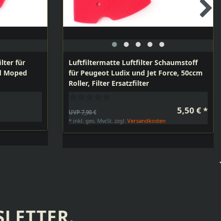
ilter für
Luftfiltermatte Luftfilter Schaumstoff
d Moped
für Peugeot Ludix und Jet Force, 50ccm
Roller, Filter Ersatzfilter
5,50 € *
UVP 7,90 €
n
*
inkl. ges. MwSt.
zzgl.
Versandkosten
LETTER.