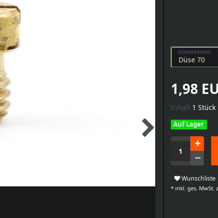
DÜSENGRÖSSE
1,98 E
Inhalt
1
Stück
Auf Lager
Wunschliste
* inkl. ges. MwSt. z