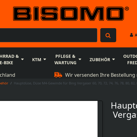
HRRAD &
PFLEGE &
OUTD
KTM
ZUBEHÖR
E-BIKE
WARTUNG
FREI
schland
Wir versenden Ihre Bestellung 
behör
Hauptdüse, Düse M4-Gewinde für Bing Vergaser 60, 70, 72, 74, 76, 78, 80, 82, 8
Haupt
Vergas