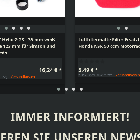
0° Helix Ø 28 - 35 mm weiß
Luftfiltermatte Filter Ersatzf
e 123 mm für Simson und
Honda NSR 50 ccm Motorra
eds
16,24 € *
5,49 € *
*
inkl. ges. MwSt.
zzgl.
Versandkoste
t.
zzgl.
Versandkosten
IMMER INFORMIERT!
EREN SIE UNSEREN NEWS