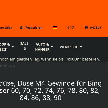
Anmelden
Registrieren
0
0,00 EUR
SALE
OOR &
AUTO &
WERKZEUG
ZEIT
HÄNGER
noch am gleichen Tag, wenn sie bis 14:00Uhr bestellen.
4, 86, 88, 90
düse, Düse M4-Gewinde für Bing
er 60, 70, 72, 74, 76, 78, 80, 82,
84, 86, 88, 90