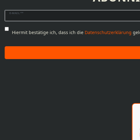
Newsletter
E-MAIL **
Honig
Hiermit bestätige ich, dass ich die
Daten­schutz­erklärung
gel