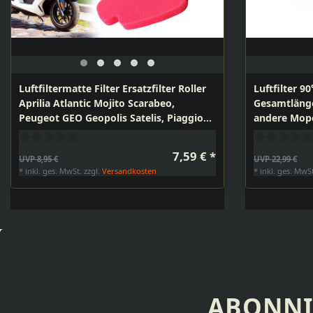
Luftfiltermatte Filter Ersatzfilter Roller
Luftfilter 9
Aprilia Atlantic Mojito Scarabeo,
Gesamtläng
Peugeot GEO Geopolis Satelis, Piaggio
andere Mop
Beverly Carnaby MP3, Derbi, Gilera,
Malaguti
7,59 € *
UVP 8,95 €
UVP 22,99 €
*
inkl. ges. MwSt.
zzgl.
Versandkosten
*
inkl. ges. MwS
ABONNI