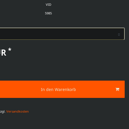
VID
5985
*
UR
In den Warenkorb
zgl.
Versandkosten