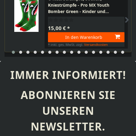
Kniestrümpfe - Pro MX Youth
Bomber Green - Kinder und
Jugendliche, warm, strapazierfähig,
Einheitsgröße
15,00 € *
In den Warenkorb
*
inkl. ges. MwSt.
zzgl.
Versandkosten
IMMER INFORMIERT!
ABONNIEREN SIE
UNSEREN
NEWSLETTER.