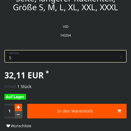
Größe S, M, L, XL, XXL, XXXL
VID
143254
GRÖSSE
*
32,11 EUR
Inhalt
1
Stück
Auf Lager
In den Warenkorb
Wunschliste