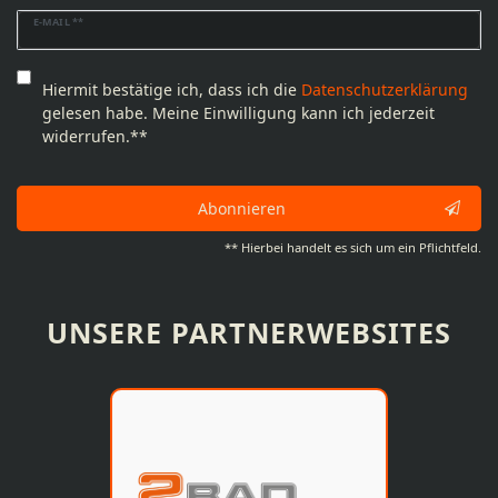
Newsletter
E-MAIL **
Honig
Hiermit bestätige ich, dass ich die
Daten­schutz­erklärung
gelesen habe. Meine Einwilligung kann ich jederzeit
widerrufen.**
Abonnieren
** Hierbei handelt es sich um ein Pflichtfeld.
UNSERE PARTNERWEBSITES