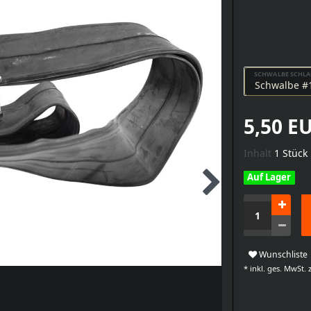
SCHWALBE SCHL
5,50 E
Inhalt
1
Stück
Auf Lager
Wunschliste
* inkl. ges. MwSt. z