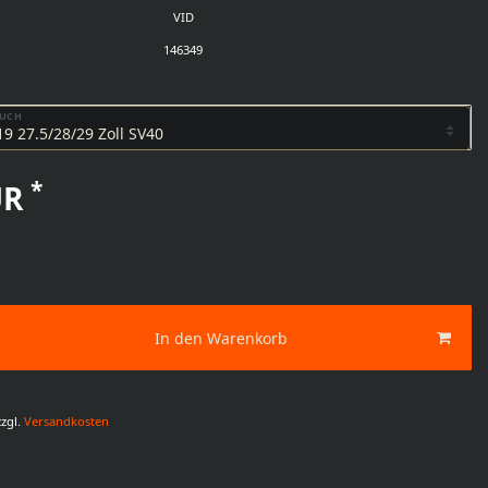
VID
146349
AUCH
*
UR
In den Warenkorb
zgl.
Versandkosten