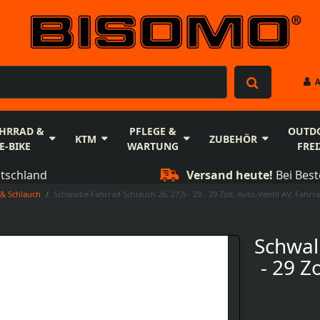
HRRAD &
PFLEGE &
OUTD
KTM
ZUBEHÖR
E-BIKE
WARTUNG
FREI
utschland
Versand heute!
Bei Best
& Schlauch
Schwalbe Fahrrad Schlauch 26, 27,5 - 28 - 29 Zoll, Auto-Ventil AV, Fahrr
Schwal
- 29 Z