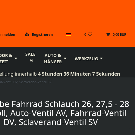
Anmelden
Registrieren
0
0,00 EUR
SALE
OOR &
AUTO &
WERKZEUG
ZEIT
HÄNGER
ellung innerhalb
4 Stunden 36 Minuten 6 Sekunden
ad-Ventil DV, Sclaverand-Ventil SV
be Fahrrad Schlauch 26, 27,5 - 28
oll, Auto-Ventil AV, Fahrrad-Ventil
DV, Sclaverand-Ventil SV