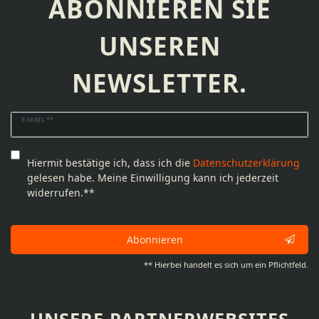
ABONNIEREN SIE
UNSEREN
NEWSLETTER.
Newsletter
E-MAIL **
Honig
Hiermit bestätige ich, dass ich die
Daten­schutz­erklärung
gelesen habe. Meine Einwilligung kann ich jederzeit
widerrufen.**
Abonnieren
** Hierbei handelt es sich um ein Pflichtfeld.
UNSERE PARTNERWEBSITES