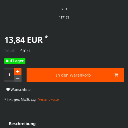
VID
117179
*
13,84 EUR
Inhalt
1
Stück
Auf Lager
In den Warenkorb
Wunschliste
* inkl. ges. MwSt. zzgl.
Versandkosten
Beschreibung