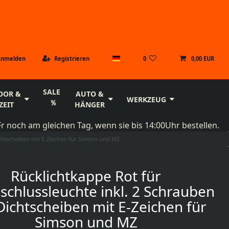
Anmelden
Registrieren
0
0,00 EUR
SALE
OOR &
AUTO &
WERKZEUG
ZEIT
HÄNGER
r noch am gleichen Tag, wenn sie bis 14:00Uhr bestellen.
chtscheiben mit E-Zeichen für Simson und MZ
Rücklichtkappe Rot für
chlussleuchte inkl. 2 Schrauben
ichtscheiben mit E-Zeichen für
Simson und MZ