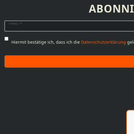
ABONNI
Newsletter
E-MAIL **
Honig
Hiermit bestätige ich, dass ich die
Daten­schutz­erklärung
gel