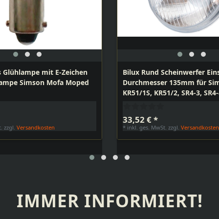
 Glühlampe mit E-Zeichen
Bilux Rund Scheinwerfer Ein
 Lampe Simson Mofa Moped
Durchmesser 135mm für Simson
KR51/1S, KR51/2, SR4-3, SR4-
DUO 4
33,52 € *
t.
zzgl.
Versandkosten
*
inkl. ges. MwSt.
zzgl.
Versandkoste
IMMER INFORMIERT!