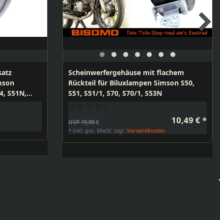
satz
Scheinwerfergehäuse mit flachem
Rückteil für Biluxlampen Simson S50,
4, S51N,
S51, S51/1, S70, S70/1, S53N
10,49 € *
UVP 19,90 €
n
*
inkl. ges. MwSt.
zzgl.
Versandkosten