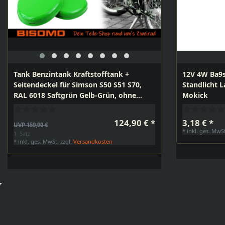
Tank Benzintank Kraftstofftank +
12V 4W Ba9s
Seitendeckel für Simson S50 S51 S70,
Standlicht
RAL 6018 Saftgrün Gelb-Grün, ohne
Mokick
Wirbel-Logo
124,90 € *
3,18 € *
UVP 159,90 €
*
inkl. ges. MwS
1
Satz
*
inkl. ges. MwSt.
zzgl.
Versandkosten