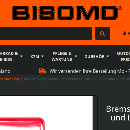
HRRAD &
PFLEGE &
OUTD
KTM
ZUBEHÖR
E-BIKE
WARTUNG
FREI
hland
Wir versenden Ihre Bestellung Mo - F
nbeleuchtung
Rücklichtkappe Rot für Bremsschlussleuchte inkl. 2 Schrauben und Di
Bremss
und D