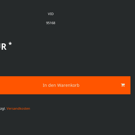
VID
95168
*
UR
In den Warenkorb
zgl.
Versandkosten