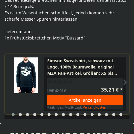
Das rechteckige Brettchen mit abgerundeten Kanten ist 23,3
x 14,3cm groß.
Es ist im Wesentlichen schnittfest, jedoch können sehr
scharfe Messer Spuren hinterlassen.
Lieferumfang:
1x Frühstücksbrettchen Motiv "Bussard"
Simson Sweatshirt, schwarz mit
Logo, 100% Baumwolle, original
MZA Fan-Artikel, Größen: XS bis
XXXL
35,21 € *
UVP 42,00 €
Artikel anzeigen
*
inkl. ges. MwSt.
zzgl.
Versandkosten