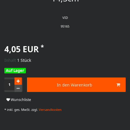
VID
95165
*
4,05 EUR
Inhalt
1
Stück
Auf Lager
In den Warenkorb
Wunschliste
* inkl. ges. MwSt. zzgl.
Versandkosten