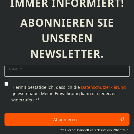
IMMER INFORMIERT!
ABONNIEREN SIE
UNSEREN
NEWSLETTER.
Newsletter
E-MAIL **
Honig
Hiermit bestätige ich, dass ich die
Daten­schutz­erklärung
gelesen habe. Meine Einwilligung kann ich jederzeit
widerrufen.**
Abonnieren
** Hierbei handelt es sich um ein Pflichtfeld.