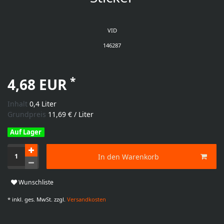
VID
146287
*
4,68 EUR
Inhalt
0,4
Liter
Grundpreis
11,69 € / Liter
Auf Lager
In den Warenkorb
Wunschliste
* inkl. ges. MwSt. zzgl.
Versandkosten