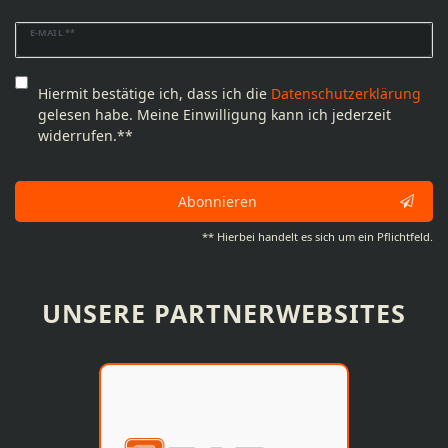
Newsletter
E-MAIL **
Honig
Hiermit bestätige ich, dass ich die
Daten­schutz­erklärung
gelesen habe. Meine Einwilligung kann ich jederzeit
widerrufen.**
Abonnieren
** Hierbei handelt es sich um ein Pflichtfeld.
UNSERE PARTNERWEBSITES