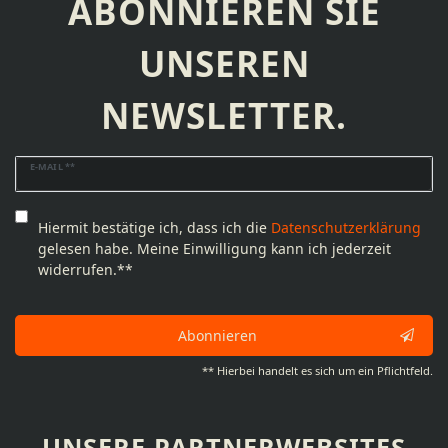
ABONNIEREN SIE
UNSEREN
NEWSLETTER.
Newsletter
E-MAIL **
Honig
Hiermit bestätige ich, dass ich die
Daten­schutz­erklärung
gelesen habe. Meine Einwilligung kann ich jederzeit
widerrufen.**
Abonnieren
** Hierbei handelt es sich um ein Pflichtfeld.
UNSERE PARTNERWEBSITES