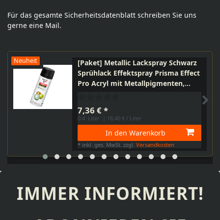
Für das gesamte Sicherheitsdatenblatt schreiben Sie uns
gerne eine Mail.
Neuheit
[Paket] Metallic Lackspray Schwarz
Sprühlack Effektspray Prisma Effect
Pro Acryl mit Metallpigmenten,
400ml + Bisomo Sticker
7,36 € *
0.4
Liter
| 18,40 € / Liter
In den Warenkorb
*
inkl. ges. MwSt.
zzgl.
Versandkosten
IMMER INFORMIERT!