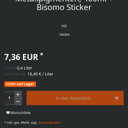
Bisomo Sticker
VID
146304
*
7,36 EUR
Inhalt
0,4
Liter
Grundpreis
18,40 € / Liter
nicht auf Lager
In den Warenkorb
Wunschliste
* inkl. ges. MwSt. zzgl.
Versandkosten