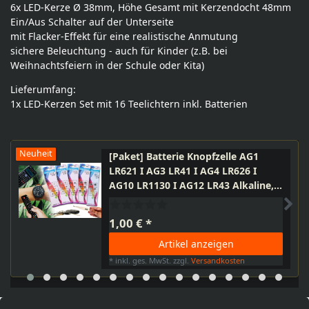
6x LED-Kerze Ø 38mm, Höhe Gesamt mit Kerzendocht 48mm
Ein/Aus Schalter auf der Unterseite
mit Flacker-Effekt für eine realistische Anmutung
sichere Beleuchtung - auch für Kinder (z.B. bei
Weihnachtsfeiern in der Schule oder Kita)
Lieferumfang:
1x LED-Kerzen Set mit 16 Teelichtern inkl. Batterien
Neuheit
[Paket] Batterie Knopfzelle AG1
LR621 I AG3 LR41 I AG4 LR626 I
AG10 LR1130 I AG12 LR43 Alkaline,
Taschenrechner, Uhr, Thermometer,
Autoschlüssel
1,00 € *
Artikel anzeigen
*
inkl. ges. MwSt.
zzgl.
Versandkosten