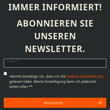
IMMER INFORMIERT!
ABONNIEREN SIE
UNSEREN
NEWSLETTER.
Newsletter
E-MAIL **
Honig
Hiermit bestätige ich, dass ich die
Daten­schutz­erklärung
gelesen habe. Meine Einwilligung kann ich jederzeit
widerrufen.**
Abonnieren