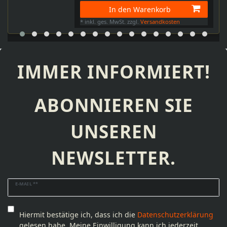
In den Warenkorb
*
inkl. ges. MwSt.
zzgl.
Versandkosten
IMMER INFORMIERT!
ABONNIEREN SIE
UNSEREN
NEWSLETTER.
Newsletter
E-MAIL **
Honig
Hiermit bestätige ich, dass ich die
Daten­schutz­erklärung
gelesen habe. Meine Einwilligung kann ich jederzeit