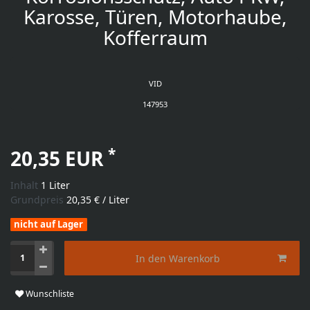
Karosse, Türen, Motorhaube,
Kofferraum
VID
147953
*
20,35 EUR
Inhalt
1
Liter
Grundpreis
20,35 € / Liter
nicht auf Lager
In den Warenkorb
Wunschliste