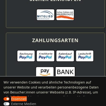
ZAHLUNGSARTEN
Wir verwenden Cookies und ähnliche Technologien auf
unserer Website und verarbeiten personenbezogene Daten
von Besucher:innen unserer Webseite (z.B. IP-Adresse), um
VERSANDARTEN
z.B. Inhalte und Anzeigen zu personalisieren, Medien von
Essenziell
Drittanbietern einzubinden oder Zugriffe auf unsere
Externe Medien