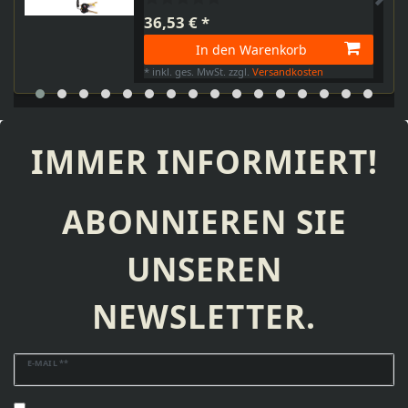
36,53 € *
In den Warenkorb
*
inkl. ges. MwSt.
zzgl.
Versandkosten
IMMER INFORMIERT!
ABONNIEREN SIE
UNSEREN
NEWSLETTER.
Newsletter
E-MAIL **
Honig