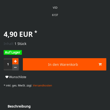
VID
6137
*
4,90 EUR
Inhalt
1
Stück
Auf Lager
In den Warenkorb
Wunschliste
* inkl. ges. MwSt. zzgl.
Versandkosten
Beschreibung