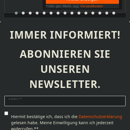
*
inkl. ges. MwSt.
zzgl.
Versandkosten
IMMER INFORMIERT!
ABONNIEREN SIE
UNSEREN
NEWSLETTER.
Newsletter
E-MAIL **
Honig
Hiermit bestätige ich, dass ich die
Daten­schutz­erklärung
gelesen habe. Meine Einwilligung kann ich jederzeit
widerrufen.**