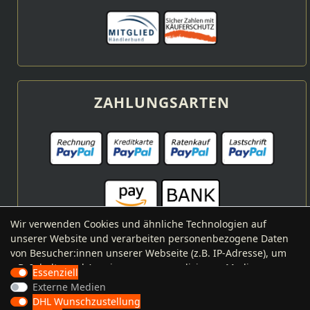
ZAHLUNGSARTEN
Wir verwenden Cookies und ähnliche Technologien auf
unserer Website und verarbeiten personenbezogene Daten
von Besucher:innen unserer Webseite (z.B. IP-Adresse), um
z.B. Inhalte und Anzeigen zu personalisieren, Medien von
VERSANDARTEN
Essenziell
Drittanbietern einzubinden oder Zugriffe auf unsere
Externe Medien
Website zu analysieren. Die Datenverarbeitung erfolgt erst
DHL Wunschzustellung