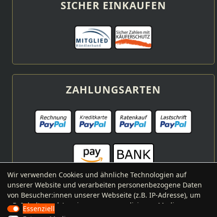
SICHER EINKAUFEN
ZAHLUNGSARTEN
Wir verwenden Cookies und ähnliche Technologien auf
unserer Website und verarbeiten personenbezogene Daten
von Besucher:innen unserer Webseite (z.B. IP-Adresse), um
z.B. Inhalte und Anzeigen zu personalisieren, Medien von
VERSANDARTEN
Essenziell
Drittanbietern einzubinden oder Zugriffe auf unsere