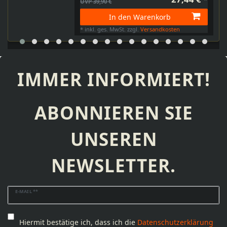
UVP 39,90 €
In den Warenkorb
*
inkl. ges. MwSt.
zzgl.
Versandkosten
IMMER INFORMIERT!
ABONNIEREN SIE
UNSEREN
NEWSLETTER.
Newsletter
E-MAIL **
Honig
Hiermit bestätige ich, dass ich die
Daten­schutz­erklärung