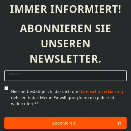
IMMER INFORMIERT!
ABONNIEREN SIE
UNSEREN
NEWSLETTER.
Newsletter
E-MAIL **
Honig
Hiermit bestätige ich, dass ich die
Daten­schutz­erklärung
gelesen habe. Meine Einwilligung kann ich jederzeit
widerrufen.**
Abonnieren