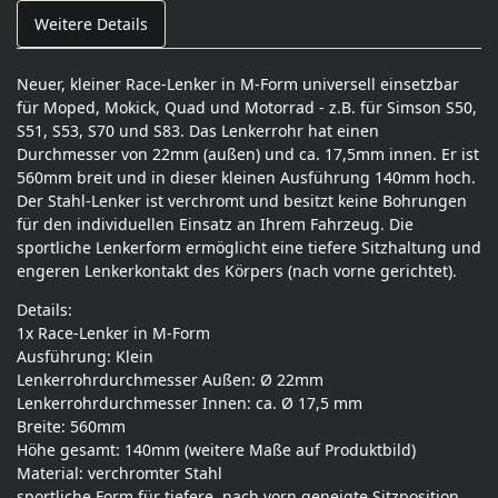
Weitere Details
Neuer, kleiner Race-Lenker in M-Form universell einsetzbar
für Moped, Mokick, Quad und Motorrad - z.B. für Simson S50,
S51, S53, S70 und S83. Das Lenkerrohr hat einen
Durchmesser von 22mm (außen) und ca. 17,5mm innen. Er ist
560mm breit und in dieser kleinen Ausführung 140mm hoch.
Der Stahl-Lenker ist verchromt und besitzt keine Bohrungen
für den individuellen Einsatz an Ihrem Fahrzeug. Die
sportliche Lenkerform ermöglicht eine tiefere Sitzhaltung und
engeren Lenkerkontakt des Körpers (nach vorne gerichtet).
Details:
1x Race-Lenker in M-Form
Ausführung: Klein
Lenkerrohrdurchmesser Außen: Ø 22mm
Lenkerrohrdurchmesser Innen: ca. Ø 17,5 mm
Breite: 560mm
Höhe gesamt: 140mm (weitere Maße auf Produktbild)
Material: verchromter Stahl
sportliche Form für tiefere, nach vorn geneigte Sitzposition