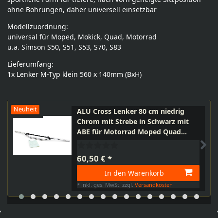
ohne Bohrungen, daher universell einsetzbar
Modellzuordnung:
universal für Moped, Mokick, Quad, Motorrad
u.a. Simson S50, S51, S53, S70, S83
Lieferumfang:
1x Lenker M-Typ klein 560 x 140mm (BxH)
Neuheit
ALU Cross Lenker 80 cm niedrig
Chrom mit Strebe in Schwarz mit
ABE für Motorrad Moped Quad
Mofa
60,50 € *
In den Warenkorb
*
inkl. ges. MwSt.
zzgl.
Versandkosten