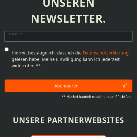
UNSEREN
NEWSLETTER.
Newsletter
E-MAIL **
Honig
Hiermit bestätige ich, dass ich die
Daten­schutz­erklärung
gelesen habe. Meine Einwilligung kann ich jederzeit
widerrufen.**
Abonnieren
** Hierbei handelt es sich um ein Pflichtfeld.
UNSERE PARTNERWEBSITES