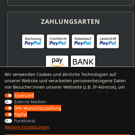
ZAHLUNGSARTEN
Wir verwenden Cookies und ähnliche Technologien auf
unserer Website und verarbeiten personenbezogene Daten
von Besucher:innen unserer Webseite (z.B. IP-Adresse), um
z.B. Inhalte und Anzeigen zu personalisieren, Medien von
VERSANDARTEN
Essenziell
Drittanbietern einzubinden oder Zugriffe auf unsere
Externe Medien
Website zu analysieren. Die Datenverarbeitung erfolgt erst
DHL Wunschzustellung
durch gesetzte Cookies. Wir teilen diese Daten mit Dritten,
PayPal
die wir in den Einstellungen benennen.
Funktional
Die Datenverarbeitung kann mit Einwilligung oder aufgrund
Weitere Einstellungen
eines berechtigten Interesses erfolgen. Die Zustimmung