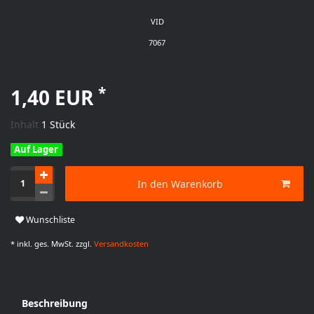
VID
7067
*
1,40 EUR
Inhalt
1
Stück
Auf Lager
In den Warenkorb
Wunschliste
* inkl. ges. MwSt. zzgl.
Versandkosten
Beschreibung