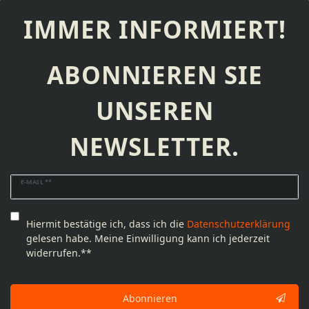
IMMER INFORMIERT!
ABONNIEREN SIE
UNSEREN
NEWSLETTER.
Newsletter
E-MAIL **
Honig
Hiermit bestätige ich, dass ich die
Daten­schutz­erklärung
gelesen habe. Meine Einwilligung kann ich jederzeit
widerrufen.**
Abonnieren