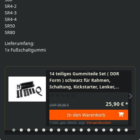
SR4-2
SR4-3
SR4-4
SR50
SR80
Lieferumfang:
1x Fußschaltgummi
14 teiliges Gummiteile Set ( DDR
Form ) schwarz für Rahmen,
Schaltung, Kickstarter, Lenker,
Gabel für Simson S51 S50 S70
25,90 € *
UVP 39,90 €
In den Warenkorb
*
inkl. ges. MwSt.
zzgl.
Versandkosten