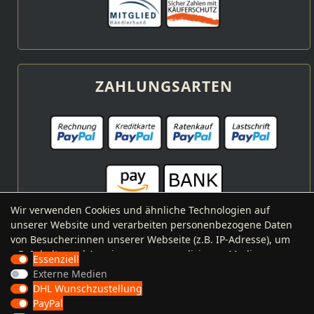
ZAHLUNGSARTEN
Wir verwenden Cookies und ähnliche Technologien auf
unserer Website und verarbeiten personenbezogene Daten
von Besucher:innen unserer Webseite (z.B. IP-Adresse), um
z.B. Inhalte und Anzeigen zu personalisieren, Medien von
VERSANDARTEN
Essenziell
Drittanbietern einzubinden oder Zugriffe auf unsere
Externe Medien
Website zu analysieren. Die Datenverarbeitung erfolgt erst
DHL Wunschzustellung
durch gesetzte Cookies. Wir teilen diese Daten mit Dritten,
PayPal
die wir in den Einstellungen benennen.