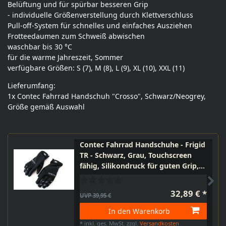
Belüftung und für spürbar besseren Grip
- individuelle Größenverstellung durch Klettverschluss
Pull-off-System für schnelles und einfaches Ausziehen
Frotteedaumen zum Schweiß abwischen
waschbar bis 30 °C
für die warme Jahreszeit, Sommer
verfügbare Größen: S (7), M (8), L (9), XL (10), XXL (11)
Lieferumfang:
1x Contec Fahrrad Handschuh "Crosso", Schwarz/Neogrey,
Größe gemäß Auswahl
Contec Fahrrad Handschuhe - Frigid
TR - Schwarz, Grau, Touchscreen
fähig, Silikondruck für guten Grip,
Innenhandpolsterung,
Frotteedaumen, E-Bike, S, M, L, XL,
32,89 € *
UVP 39,95 €
XXL
In den Warenkorb
*
inkl. ges. MwSt.
zzgl.
Versandkosten