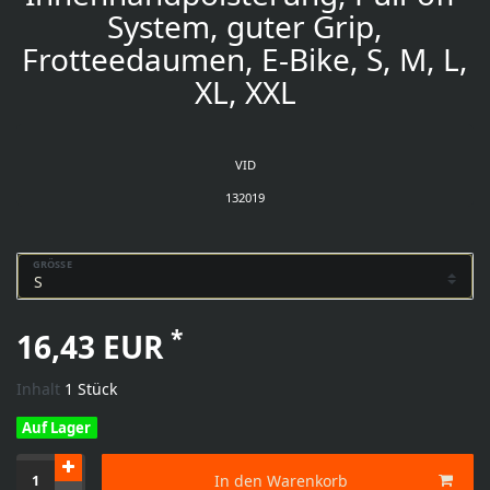
System, guter Grip,
Frotteedaumen, E-Bike, S, M, L,
XL, XXL
VID
132019
GRÖSSE
*
16,43 EUR
Inhalt
1
Stück
Auf Lager
In den Warenkorb