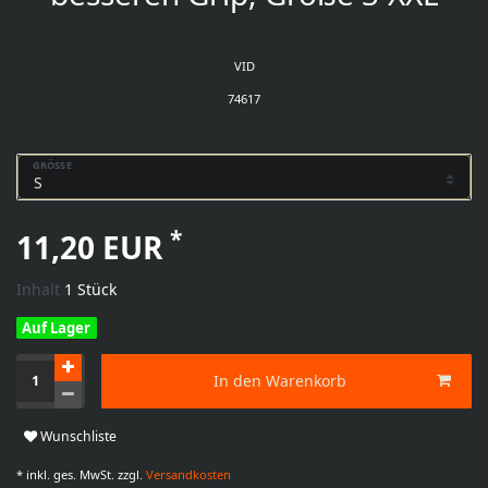
VID
74617
GRÖSSE
*
11,20 EUR
Inhalt
1
Stück
Auf Lager
In den Warenkorb
Wunschliste
* inkl. ges. MwSt. zzgl.
Versandkosten