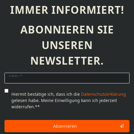
IMMER INFORMIERT!
ABONNIEREN SIE
UNSEREN
NEWSLETTER.
Newsletter
E-MAIL **
Honig
Hiermit bestätige ich, dass ich die
Daten­schutz­erklärung
gelesen habe. Meine Einwilligung kann ich jederzeit
widerrufen.**
Abonnieren