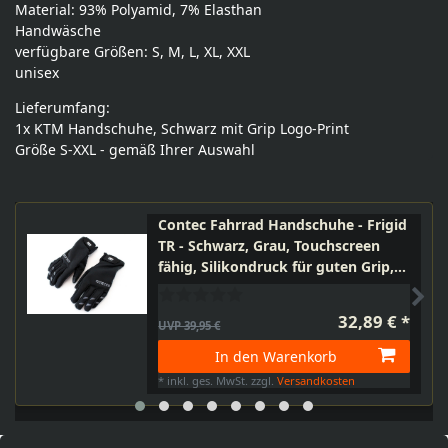
Material: 93% Polyamid, 7% Elasthan
Handwäsche
verfügbare Größen: S, M, L, XL, XXL
unisex
Lieferumfang:
1x KTM Handschuhe, Schwarz mit Grip Logo-Print
Größe S-XXL - gemäß Ihrer Auswahl
Contec Fahrrad Handschuhe - Frigid
TR - Schwarz, Grau, Touchscreen
fähig, Silikondruck für guten Grip,
Innenhandpolsterung,
Frotteedaumen, E-Bike, S, M, L, XL,
32,89 € *
UVP 39,95 €
XXL
In den Warenkorb
*
inkl. ges. MwSt.
zzgl.
Versandkosten