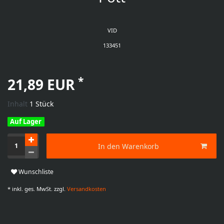
VID
133451
*
21,89 EUR
Inhalt
1
Stück
Auf Lager
In den Warenkorb
Wunschliste
* inkl. ges. MwSt. zzgl.
Versandkosten