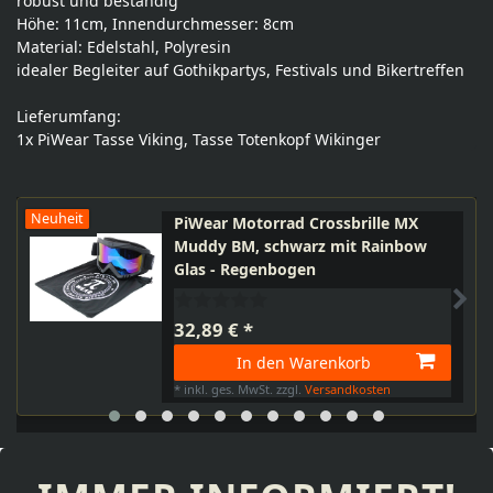
robust und beständig
Höhe: 11cm, Innendurchmesser: 8cm
Material: Edelstahl, Polyresin
idealer Begleiter auf Gothikpartys, Festivals und Bikertreffen
Lieferumfang:
1x PiWear Tasse Viking, Tasse Totenkopf Wikinger
Neuheit
PiWear Motorrad Crossbrille MX
Muddy BM, schwarz mit Rainbow
Glas - Regenbogen
32,89 € *
In den Warenkorb
*
inkl. ges. MwSt.
zzgl.
Versandkosten