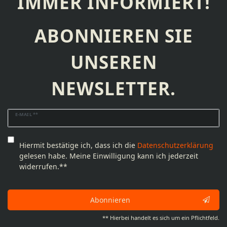
IMMER INFORMIERT!
ABONNIEREN SIE
UNSEREN
NEWSLETTER.
Newsletter
E-MAIL **
Honig
Hiermit bestätige ich, dass ich die
Daten­schutz­erklärung
gelesen habe. Meine Einwilligung kann ich jederzeit
widerrufen.**
Abonnieren
** Hierbei handelt es sich um ein Pflichtfeld.